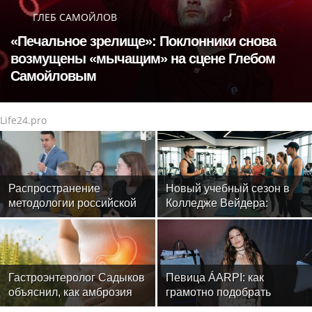
ГЛЕБ САМОЙЛОВ
«Печальное зрелище»: Поклонники снова
возмущены «мычащим» на сцене Глебом
Самойловым
Life24.pro
Распространение
Новый учебный сезон в
методологии российской
Колледже Вейдера:
психологической научной
стартовали очные
школы: в МГППУ прошли
программы подготовки
международные
фитнес-тренеров и
вебинары
специалистов индустрии
здоровья
Гастроэнтеролог Садыков
Певица ÁARPI: как
объяснил, как амброзия
грамотно подобрать
может влиять на ЖКТ
гардероб для