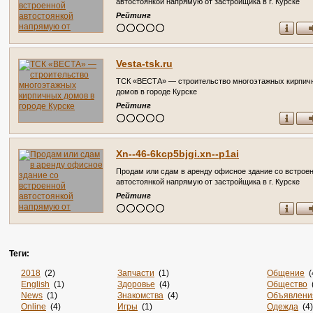
автостоянкой напрямую от застройщика в г. Курске
(Россия, Курская область, Курск)
Рейтинг
Vesta-tsk.ru
ТСК «ВЕСТА» — строительство многоэтажных кирпич
домов в городе Курске
Рейтинг
Xn--46-6kcp5bjgi.xn--p1ai
Продам или сдам в аренду офисное здание со встрое
автостоянкой напрямую от застройщика в г. Курске
(Россия, Курская область, Курск)
Рейтинг
Теги:
2018
(2)
Запчасти
(1)
Общение
(
English
(1)
Здоровье
(4)
Общество
(
News
(1)
Знакомства
(4)
Объявлени
Online
(4)
Игры
(1)
Одежда
(4)