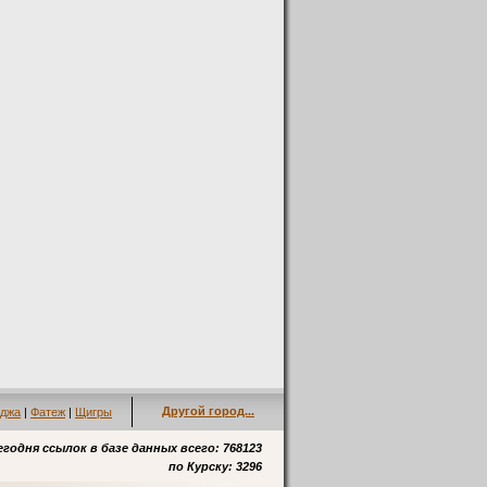
Другой город...
джа
|
Фатеж
|
Щигры
егодня ссылок в базе данных всего: 768123
по
Курску
: 3296