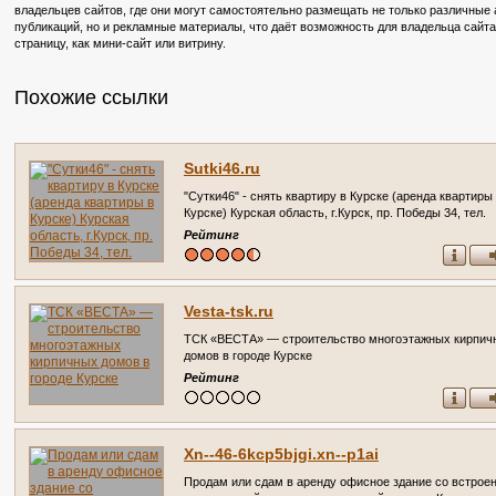
владельцев сайтов, где они могут самостоятельно размещать не только различные
публикаций, но и рекламные материалы, что даёт возможность для владельца сайт
страницу, как мини-сайт или витрину.
Похожие ссылки
Sutki46.ru
"Сутки46" - снять квартиру в Курске (аренда квартиры
Курске) Курская область, г.Курск, пр. Победы 34, тел.
89606735306
Рейтинг
Vesta-tsk.ru
ТСК «ВЕСТА» — строительство многоэтажных кирпич
домов в городе Курске
Рейтинг
Xn--46-6kcp5bjgi.xn--p1ai
Продам или сдам в аренду офисное здание со встрое