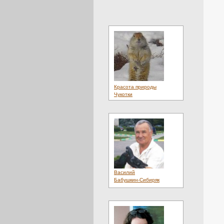
Красота природы
Чукотки
Василий
Бабушкин-Сибиряк