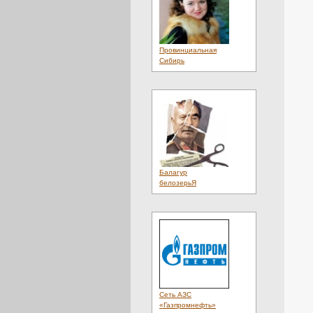
Провинциальная
Сибирь
Балагур
белозерьЯ
Сеть АЗС
«Газпромнефть»