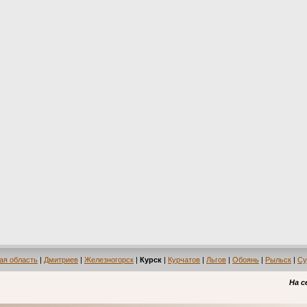
ая область
|
Дмитриев
|
Железногорск
|
Курск
|
Курчатов
|
Льгов
|
Обоянь
|
Рыльск
|
Су
На с