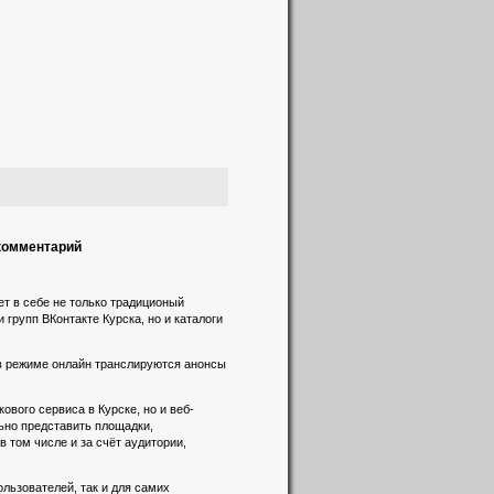
 комментарий
т в себе не только традиционый
 групп ВКонтакте Курска, но и каталоги
 в режиме онлайн транслируются анонсы
вого сервиса в Курске, но и веб-
льно представить площадки,
 том числе и за счёт аудитории,
льзователей, так и для самих