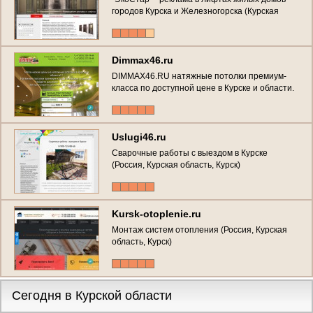
городов Курска и Железногорска (Курская
область, г. Курск, Телефон: +7 (920) 264-66-26 )
Dimmax46.ru
DIMMAX46.RU натяжные потолки премиум-
класса по доступной цене в Курске и области.
Лояльные цены на установку натяжных
потолков любой сложности! Лучшее
соотношение цены и качества. Акции! (Россия,
Курская область, Курск)
Uslugi46.ru
Сварочные работы с выездом в Курске
(Россия, Курская область, Курск)
Kursk-otoplenie.ru
Монтаж систем отопления (Россия, Курская
область, Курск)
Сегодня в Курской области