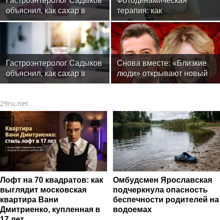
Гастроэнтеролог Садыков
Фотодинамическая
объяснил, как сахар в
терапия: как
рационе ускоряет
современные технологии
изнашивание тканей
меняют подход к лечению
онкологии
Гастроэнтеролог Садыков
Снова вместе: «Близкие
объяснил, как сахар в
люди» открывают новый
рационе ускоряет
театральный сезон
изнашивание тканей
29ru.net
Лофт на 70 квадратов: как
Омбудсмен Ярославская
выглядит московская
подчеркнула опасность
квартира Вани
беспечности родителей на
Дмитриенко, купленная в
водоемах
17 лет