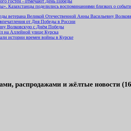
ого гостей - отмечают День Победы
ды». Казахстанцы поделились воспоминаниями близких о событ
беды ветерана Великой Отечественной Анны Васильевну Волко
впечатления от Дня Победы в России
Анну Волковскую с Днём Победы
л на Аллейной улице Курска
зали истории времен войны в Курске
ами, распродажами и жёлтые новости (16