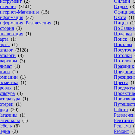
нструмент
(2)
Онлайн
(
нтернет
(3141)
Отдых
(3
нтернет-Магазины
(15)
Официал
нформация
(37)
Охота
(1)
нформация. Развлечения
(1)
Пицца
(1
стория
(3)
По Заявке
анализация
(1)
Подарки
(
арта
(1)
Поиск
(1)
арты
(1)
Порталы
(
аталог
(3128)
Посуточн
аталоги
(3)
Потолки
(
вартиры
(3)
Потолок
(
лимат
(1)
Праздник
ниги
(1)
Предприя
омпании
(1)
Президен
осметика
(1)
Пресса
(1
ровля
(1)
Продукты
ультура
(3)
Проектир
итература
(1)
Производ
отереи
(1)
Путешест
юди
(20)
Работа
(4
агазины
(1)
Развлечен
атериалы
(1)
Рейтинги
ебель
(6)
Реклама
(
едиа
(2)
Ремонт
(1