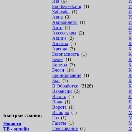
Rss
(6)
И
Sportsweek.org
(1)
И
Zabivaka
(1)
И
Авиа
(3)
И
Авиабилеты
(1)
И
Авто
(7)
И
Аксессуары
(2)
К
Акции
(2)
К
Анкеты
(1)
К
Аренда
(3)
К
Безопасность
(1)
К
Бельё
(1)
К
Билеты
(3)
К
Блоги
(14)
К
Бронирование
(1)
К
Быт
(1)
К
В Обработке
(3128)
К
Вакансии
(2)
К
Власть
(1)
Л
Волк
(1)
Л
Ворота
(1)
Л
Выборы
(1)
М
Быстрые ссылки:
Газ
(1)
М
Газеты
(1)
М
Новости
Голосование
(1)
М
ТВ - онлайн