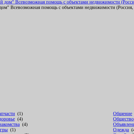
ом" Всевозможная помощь с объектами недвижимости (Россия, К
апчасти
(1)
Общение
доровье
(4)
Общество
накомства
(4)
Объявлен
гры
(1)
Одежда
(