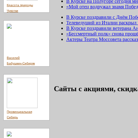
В Курске на Полугоре сегодня мн
Красота природы
«Мой отец водружал знамя Побе
Чукотки
В Курске поздравили с Днём По
Телеведущий из Италии раскрыл 
В Курске поздравили ветерана 
«Бессмертный полк» снова прошё
Актеры Театра Моссовета расска
Василий
Бабушкин-Сибиряк
Сайты с акциями, скидк
Провинциальная
Сибирь