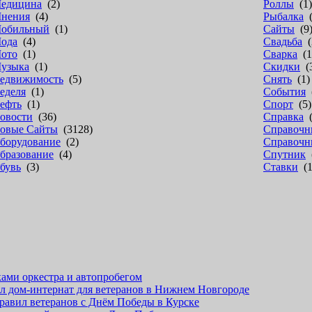
едицина
(2)
Роллы
(1)
нения
(4)
Рыбалка
(
обильный
(1)
Сайты
(9
ода
(4)
Свадьба
(
ото
(1)
Сварка
(1
узыка
(1)
Скидки
(
едвижимость
(5)
Снять
(1)
еделя
(1)
События
(
ефть
(1)
Спорт
(5)
овости
(36)
Справка
(
овые Сайты
(3128)
Справочн
борудование
(2)
Справочн
бразование
(4)
Спутник
(
бувь
(3)
Ставки
(1
ками оркестра и автопробегом
л дом-интернат для ветеранов в Нижнем Новгороде
дравил ветеранов с Днём Победы в Курске