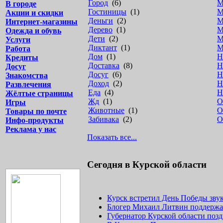
Город
(6)
М
В городе
Гостиницы
(1)
М
Акции и скидки
Деньги
(2)
М
Интернет-магазины
Дерево
(1)
М
Одежда и обувь
Дети
(2)
М
Услуги
Диктант
(1)
М
Работа
Дом
(1)
Н
Кредиты
Доставка
(8)
Н
Досуг
Досуг
(6)
Н
Знакомства
Доход
(2)
Н
Развлечения
Еда
(4)
Н
Жёлтые страницы
Жд
(1)
О
Игры
Животные
(1)
О
Товары по почте
Забивака
(2)
О
Инфо-продукты
Реклама у нас
Показать все...
Сегодня в Курской области
Курск встретил День Победы зву
Блогер Михаил Литвин поддержа
Губернатор Курской области поз