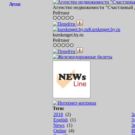
Другое
Агенство недвижимости "Счастливый д
Рейтинг
Kurskmget.by.ru
kurskmget.by.ru
Рейтинг
Теги:
2018
(2)
З
English
(1)
З
News
(1)
З
Online
(4)
И