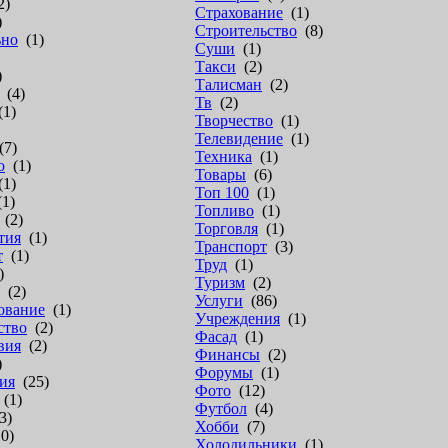
2)
Страхование
(1)
)
Строительство
(8)
ьно
(1)
Суши
(1)
Такси
(2)
)
Талисман
(2)
(4)
Тв
(2)
1)
Творчество
(1)
Телевидение
(1)
7)
Техника
(1)
о
(1)
Товары
(6)
1)
Топ 100
(1)
1)
Топливо
(1)
(2)
Торговля
(1)
тия
(1)
Транспорт
(3)
т
(1)
Труд
(1)
)
Туризм
(2)
(2)
Услуги
(86)
ование
(1)
Учреждения
(1)
ство
(2)
Фасад
(1)
вия
(2)
Финансы
(2)
)
Форумы
(1)
ия
(25)
Фото
(12)
(1)
Футбол
(4)
3)
Хобби
(7)
0)
Холодильники
(1)