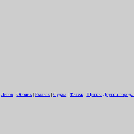
|
Льгов
|
Обоянь
|
Рыльск
|
Суджа
|
Фатеж
|
Щигры
Другой город..