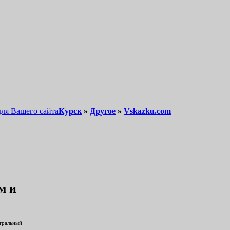
для Вашего сайта
Курск
»
Другое
»
Vskazku.com
м и
нтральный