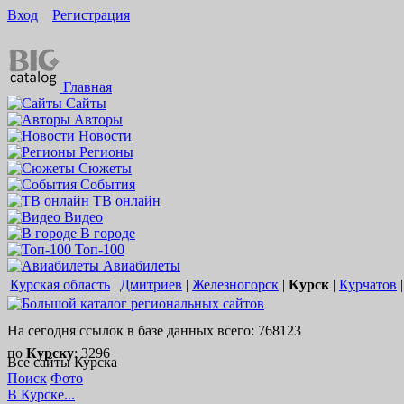
Вход
Регистрация
16+
Главная
Сайты
Авторы
Новости
Регионы
Сюжеты
События
ТВ онлайн
Видео
В городе
Топ-100
Авиабилеты
Курская область
|
Дмитриев
|
Железногорск
|
Курск
|
Курчатов
На сегодня ссылок в базе данных всего: 768123
по
Курску
: 3296
Все сайты Курска
Поиск
Фото
В Курске...