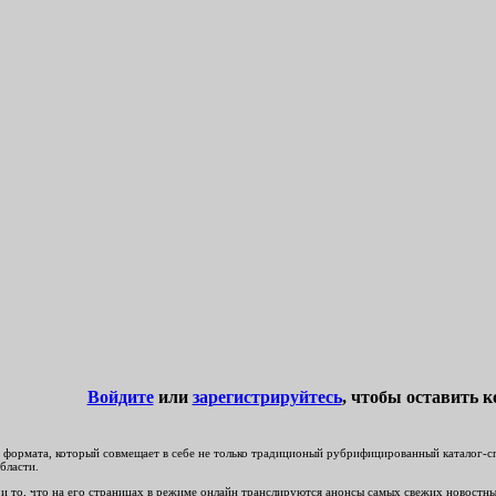
Войдите
или
зарегистрируйтесь
, чтобы оставить 
формата, который совмещает в себе не только традиционый рубрифицированный каталог-спр
бласти.
и то, что на его страницах в режиме онлайн транслируются анонсы самых свежих новостных 