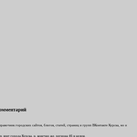
комментарий
авочник городских сайтов, блогов, статей, страниц и групп ВКонтакте Курска, но и
лент города Курска, и, конечно же, региона 46 в целом.