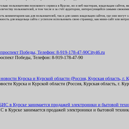
ько пользователям поискового сервиса в Курске, но и веб-мастерам, владельцам сайтов, вк
личеству пользователей, в том числе и за счёт аудитории, интересующейся самыми свежим
ть комментариев как для пользователей, так и для самих владельцев сайтов, где они могут
ность для владельца сайта с успехом использовать свою страницу, как мини-сайт или витри
City46.ru
роспект Победы, Телефон: 8-919-178-47-90
вости Курска и Курской области (Россия, Курская область, г. Кур
 в Курске занимается продажей электроники и бытовой техники у