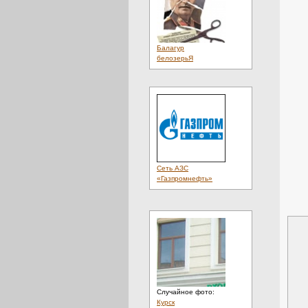
Балагур
белозерьЯ
Сеть АЗС
«Газпромнефть»
Случайное фото:
Курск