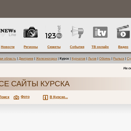
Новости
Регионы
Сюжеты
События
ТВ онлайн
Видео
ая область
|
Дмитриев
|
Железногорск
|
Курск
|
Курчатов
|
Льгов
|
Обоянь
|
Рыльск
|
Су
На с
СЕ САЙТЫ КУРСКА
Фото
Поиск
В Курске...