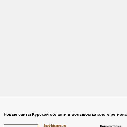
Забивака
(2)
Обувь
(3)
Ставки
(1)
Новые сайты Курской области в Большом каталоге регион
Inet-bisnes.ru
Комментарий