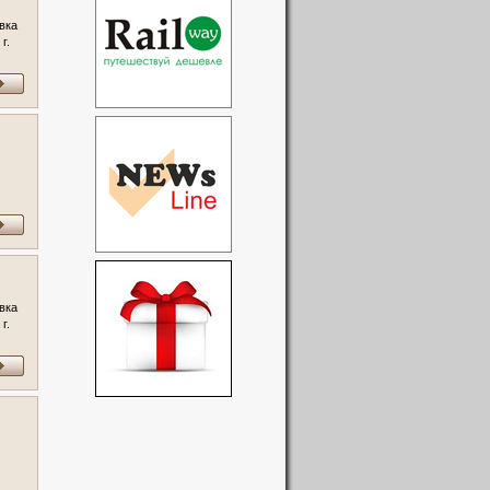
вка
г.
орта
вка
г.