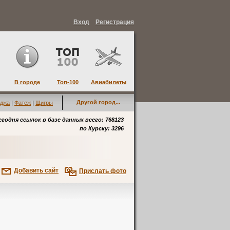
Вход
Регистрация
В городе
Топ-100
Авиабилеты
Другой город...
джа
|
Фатеж
|
Щигры
егодня ссылок в базе данных всего: 768123
по
Курску
: 3296
Добавить сайт
Прислать фото