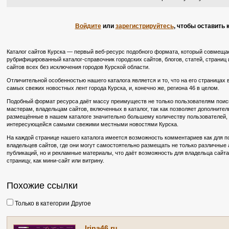
Войдите
или
зарегистрируйтесь
, чтобы оставить
Каталог сайтов Курска — первый веб-ресурс подобного формата, который совмещае
рубрифицированный каталог-справочник городских сайтов, блогов, статей, страниц и
сайтов всех без исключения городов Курской области.
Отличительной особенностью нашего каталога является и то, что на его страницах
самых свежих новостных лент города Курска, и, конечно же, региона 46 в целом.
Подобный формат ресурса даёт массу преимуществ не только пользователям поиско
мастерам, владельцам сайтов, включенных в каталог, так как позволяет дополните
размещённые в нашем каталоге значительно большему количеству пользователей, в
интересующейся самыми свежими местными новостями Курска.
На каждой странице нашего каталога имеется возможность комментариев как для по
владельцев сайтов, где они могут самостоятельно размещать не только различные
публикаций, но и рекламные материалы, что даёт возможность для владельца сайт
страницу, как мини-сайт или витрину.
Похожие ссылки
Только в категории Другое
Irina46.ru