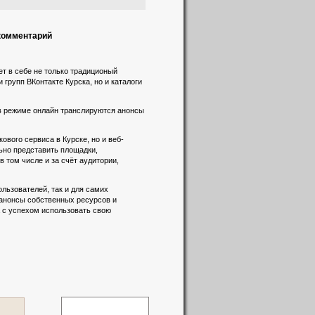
 комментарий
т в себе не только традиционый
 групп ВКонтакте Курска, но и каталоги
 в режиме онлайн транслируются анонсы
вого сервиса в Курске, но и веб-
льно представить площадки,
 том числе и за счёт аудитории,
льзователей, так и для самих
 анонсы собственных ресурсов и
а с успехом использовать свою