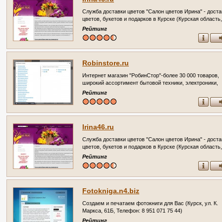
Служба доставки цветов "Салон цветов Ирина" - доста
цветов, букетов и подарков в Курске (Курская область, 
Курск, ул. Сумская д. 3а. Телефон: +7(4712)74-50-73)
Рейтинг
Robinstore.ru
Интернет магазин "РобинСтор"-более 30 000 товаров,
широкий ассортимент бытовой техники, электроники,
товаров для дома, авто аксессуаров, строительный
Рейтинг
инструмент, товары для детей, мебель, товары для сп
и отдыха. (Россия, Курская область, Курск)
Irina46.ru
Служба доставки цветов "Салон цветов Ирина" - доста
цветов, букетов и подарков в Курске (Курская область, 
Курск, ул. Сумская д. 3а. Телефон: +7(4712)74-50-73)
Рейтинг
Fotokniga.n4.biz
Создаем и печатаем фотокниги для Вас (Курск, ул. К.
Маркса, 61Б, Телефон: 8 951 071 75 44)
Рейтинг