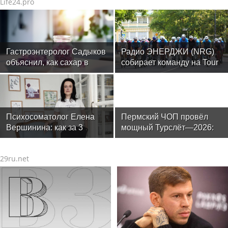
Life24.pro
Гастроэнтеролог Садыков
Радио ЭНЕРДЖИ (NRG)
объяснил, как сахар в
собирает команду на Tour
рационе ускоряет
de Russie в Петербурге
изнашивание тканей
Психосоматолог Елена
Пермский ЧОП провёл
Вершинина: как за 3
мощный Турслёт—2026:
минуты вернуть себе
фото, результаты и
равновесие
впечатления от
29ru.net
мероприятия