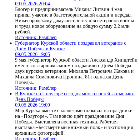
09.05.2026 20:04
Блогер и предприниматель Михаил Литвин 4 мая
принял участие в благотворительной акции и передал
Нижегородскому дому-интернату для ветеранов войны
и труда новое оборудование на общую сумму 2,2 млн
рублей.
Источник:
Рамблер
Губернатор Курской области поздравил ветеранов с
Днём Победы в Курске
09.05.2026 19:05
9 мая губернатор Курской области Александр Хинштейн
вместе со старшим сыном поздравили с Днём Победы
двух курских ветеранов: Михаила Петровича Жакова и
Михаила Семёновича Пронина. 81 год назад День
Победы...
Источник:
Рамблер
В Курске на Полугоре сегодня много гостей - отмечают
День Победы
09.05.2026 19:00
Мэр Курска вместе с коллегами побывал на празднике
на «Полугоре». Там вовсю идёт празднование Дня
Победы. Выставлена военная техника. Работает
выставка «Бессмертный книжный полк» и экспозиция
архивных фотографий.
Источник:
Рамблер