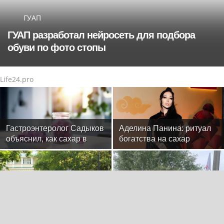
ГУАП
ГУАП разработал нейросеть для подбора
обуви по фото стопы
Life24.pro
Гастроэнтеролог Садыков
Аделина Панина: ритуал
объяснил, как сахар в
богатства на сахар
рационе ускоряет
изнашивание тканей
Радио ЭНЕРДЖИ (NRG)
В Тульской области
собирает команду на Tour
прошел турнир по рыбной
de Russie в Петербурге
ловле среди команд
железнодорожников