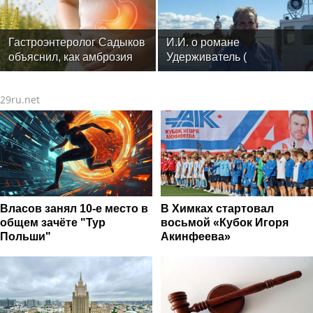
фитнес-тренеров и
специалистов индустрии
здоровья
Гастроэнтеролог Садыков
И.И. о романе
объяснил, как амброзия
Удерживатель (
может влиять на ЖКТ
Удерживающий сейчас )
русского вологодского
29ru.net
писателя и поэта Андрея
Малышева ( роман
опубликован в 2016 г. )
Власов занял 10-е место в
В Химках стартовал
общем зачёте "Тур
восьмой «Кубок Игоря
Польши"
Акинфеева»