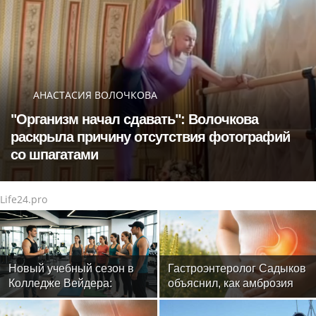
АНАСТАСИЯ ВОЛОЧКОВА
"Организм начал сдавать": Волочкова
раскрыла причину отсутствия фотографий
со шпагатами
Life24.pro
Новый учебный сезон в
Гастроэнтеролог Садыков
Колледже Вейдера:
объяснил, как амброзия
стартовали очные
может влиять на ЖКТ
программы подготовки