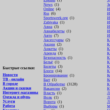
English
(1)
З
News
(1)
З
Online
(4)
И
Rss
(6)
И
Sportsweek.org
(1)
И
Zabivaka
(1)
И
Авиа
(3)
И
Авиабилеты
(1)
И
Авто
(7)
И
Аксессуары
(2)
К
Акции
(2)
К
Анкеты
(1)
К
Аренда
(3)
К
Безопасность
(1)
К
Бельё
(1)
К
Билеты
(3)
К
Быстрые ссылки:
Блоги
(14)
К
Новости
Бронирование
(1)
К
ТВ - онлайн
Быт
(1)
К
В городе
В Обработке
(3128)
К
Акции и скидки
Вакансии
(2)
К
Интернет-магазины
Власть
(1)
Л
Одежда и обувь
Волк
(1)
Л
Услуги
Ворота
(1)
Л
Работа
Выборы
(1)
М