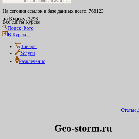
На сегодня ссылок в базе данных всего: 768123
по
Курску
: 3296
Все сайты Курска
Поиск
Фото
В Курске...
Товары
Услуги
Развлечения
Статьи 
Geo-storm.ru