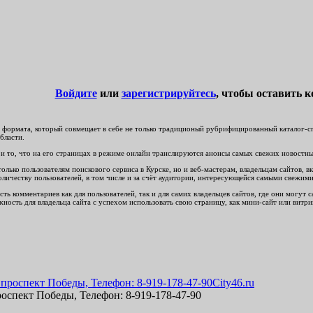
Войдите
или
зарегистрируйтесь
, чтобы оставить 
формата, который совмещает в себе не только традиционый рубрифицированный каталог-спр
бласти.
и то, что на его страницах в режиме онлайн транслируются анонсы самых свежих новостных 
ько пользователям поискового сервиса в Курске, но и веб-мастерам, владельцам сайтов, вк
личеству пользователей, в том числе и за счёт аудитории, интересующейся самыми свежим
ть комментариев как для пользователей, так и для самих владельцев сайтов, где они могут
ность для владельца сайта с успехом использовать свою страницу, как мини-сайт или витри
City46.ru
роспект Победы, Телефон: 8-919-178-47-90