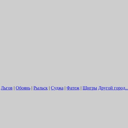
|
Льгов
|
Обоянь
|
Рыльск
|
Суджа
|
Фатеж
|
Щигры
Другой город..