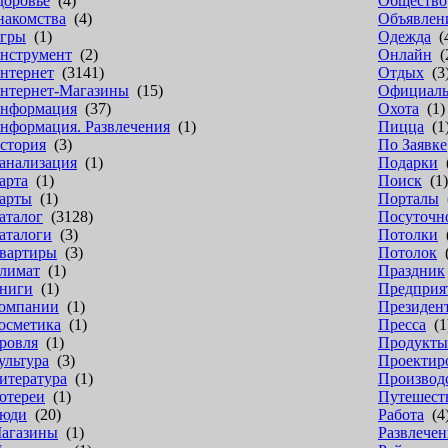
доровье
(4)
Общество
накомства
(4)
Объявлен
гры
(1)
Одежда
(
нструмент
(2)
Онлайн
(
нтернет
(3141)
Отдых
(3
нтернет-Магазины
(15)
Официал
нформация
(37)
Охота
(1)
нформация. Развлечения
(1)
Пицца
(1
стория
(3)
По Заявке
анализация
(1)
Подарки
(
арта
(1)
Поиск
(1)
арты
(1)
Порталы
(
аталог
(3128)
Посуточн
аталоги
(3)
Потолки
(
вартиры
(3)
Потолок
(
лимат
(1)
Праздник
ниги
(1)
Предприя
омпании
(1)
Президен
осметика
(1)
Пресса
(1
ровля
(1)
Продукты
ультура
(3)
Проектир
итература
(1)
Производ
отереи
(1)
Путешест
юди
(20)
Работа
(4
агазины
(1)
Развлечен