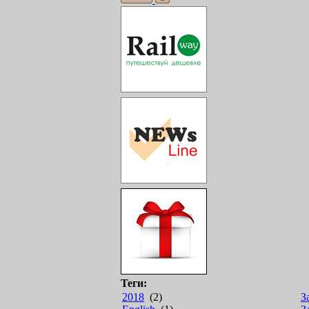
Теги:
2018
(2)
З