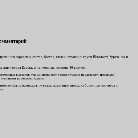
комментарий
авочник городских сайтов, блогов, статей, страниц и групп ВКонтакте Курска, но и
лент города Курска, и, конечно же, региона 46 в целом.
люченных в каталог, так как позволяет дополнительно представить площадки,
и местными новостями Курска.
 самостоятельно размещать не только различные анонсы собственных ресурсов и
ну.