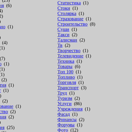
(23)
Статистика
(1)
ия
(6)
Стоки
(1)
4)
Столярка
(1)
2)
Страхование
(1)
)
Строительство
(8)
ьно
(1)
Суши
(1)
Такси
(2)
)
Талисман
(2)
(4)
Тв
(2)
1)
Творчество
(1)
Телевидение
(1)
7)
Техника
(1)
о
(1)
Товары
(6)
1)
Топ 100
(1)
1)
Топливо
(1)
(2)
Торговля
(1)
тия
(1)
Транспорт
(3)
т
(1)
Труд
(1)
)
Туризм
(2)
(2)
Услуги
(86)
ование
(1)
Учреждения
(1)
ство
(2)
Фасад
(1)
вия
(2)
Финансы
(2)
)
Форумы
(1)
ия
(25)
Фото
(12)