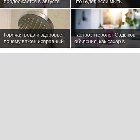
продолжается в августе
что будет, если мыть
— заключительный месяц
голову ежедневно
программы
Горячая вода и здоровье:
Гастроэнтеролог Садыков
почему важен исправный
объяснил, как сахар в
водонагреватель
рационе ускоряет
изнашивание тканей
29ru.net
Сазанов подтвердил
Эксперт Ломанов: При
обсуждение онлайн-
столкновении с
торговли алкоголем в
автоподставщиками
России
следует вызвать ГИБДД