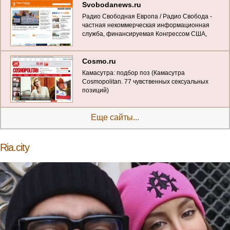
Svobodanews.ru
Радио Свободная Европа / Радио Свобода -
частная некоммерческая информационная
служба, финансируемая Конгрессом США,
осуществляющая вещание на страны
Восточной и Юго-Восточной Европы, Кавказа,
Центральной Азии и Ближнего Востока и на
Cosmo.ru
Россию. Более 35 милл
Камасутра: подбор поз (Камасутра
Cosmopolitan. 77 чувственных сексуальных
позиций)
Еще сайты...
Ria.city