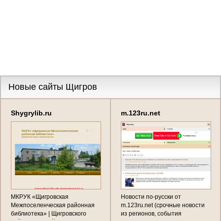
Новые сайты Щигров
Shygrylib.ru
m.123ru.net
МКРУК «Щигровская
Новости по-русски от
Межпоселенческая районная
m.123ru.net (срочные новости
библиотека» | Щигровского
из регионов, события