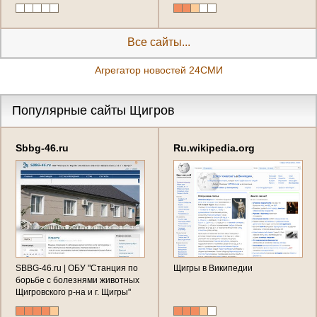
района Курской области
последнего часа, эксклюзивные
репортажи от первого лица - в
новостной ленте
Все сайты...
Агрегатор новостей 24СМИ
Популярные сайты Щигров
Sbbg-46.ru
Ru.wikipedia.org
SBBG-46.ru | ОБУ "Станция по
Щигры в Википедии
борьбе с болезнями животных
Щигровского р-на и г. Щигры"