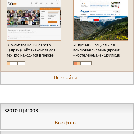
Знакомства на 123ru.net в
«Спутник» - социальная
Щиграх (Сайт знакомств для
поисковая система (проект
тех, кто находится в поиске
«Ростелекома») - Sputnik.ru
романтических отношений,
(Спутник - поиск в Щиграх и не
дружеской привязанности или
только)
просто ни к чему не
обязывающей болтовни.
Все сайты...
Зарегистрируйтесь и уже через
несколько минут на вас
обратят внимание!)
Фото Щигров
Все фото...