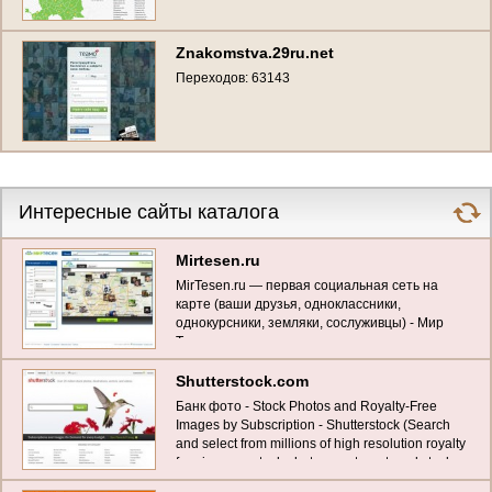
Znakomstva.29ru.net
Переходов: 63143
Интересные сайты каталога
Mirtesen.ru
MirTesen.ru — первая социальная сеть на
карте (ваши друзья, одноклассники,
однокурсники, земляки, сослуживцы) - Мир
Тесен
Shutterstock.com
Банк фото - Stock Photos and Royalty-Free
Images by Subscription - Shutterstock (Search
and select from millions of high resolution royalty
free images, stock photos, vector art, and stock
photography)