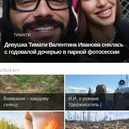
ТИМАТИ
Девушка Тимати Валентина Иванова снялась
с годовалой дочерью в парной фотосессии
Life24.pro
Внимание – каждому
И.И. о романе
сеянцу
Удерживатель (
Удерживающий сейчас )
русского вологодского
писателя и поэта Андрея
Малышева ( роман