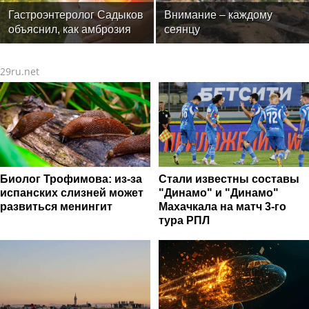
опубликован в 2016 г. )
Гастроэнтеролог Садыков
Внимание – каждому
объяснил, как амброзия
сеянцу
может влиять на ЖКТ
29ru.net
Биолог Трофимова: из-за
Стали известны составы
испанских слизней может
"Динамо" и "Динамо"
развиться менингит
Махачкала на матч 3-го
тура РПЛ