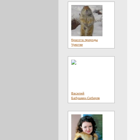
Красота природы
Чукотки
Василий
Бабушкин-Сибиряк