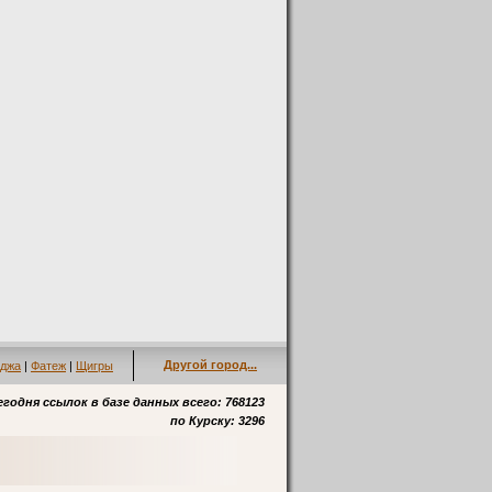
Другой город...
джа
|
Фатеж
|
Щигры
егодня ссылок в базе данных всего: 768123
по
Курску
: 3296