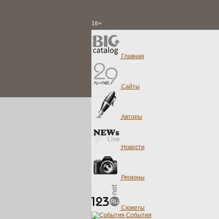
16+
Главная
Сайты
Авторы
Новости
Регионы
Сюжеты
События