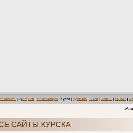
ая область
|
Дмитриев
|
Железногорск
|
Курск
|
Курчатов
|
Льгов
|
Обоянь
|
Рыльск
|
Су
На с
СЕ САЙТЫ КУРСКА