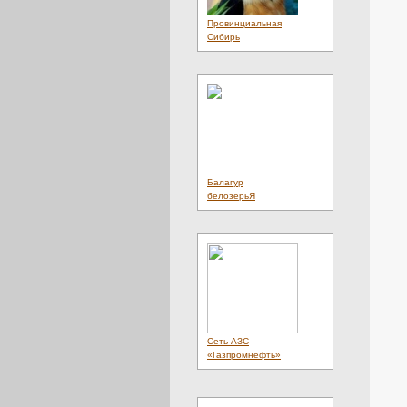
Провинциальная
Сибирь
Балагур
белозерьЯ
Сеть АЗС
«Газпромнефть»