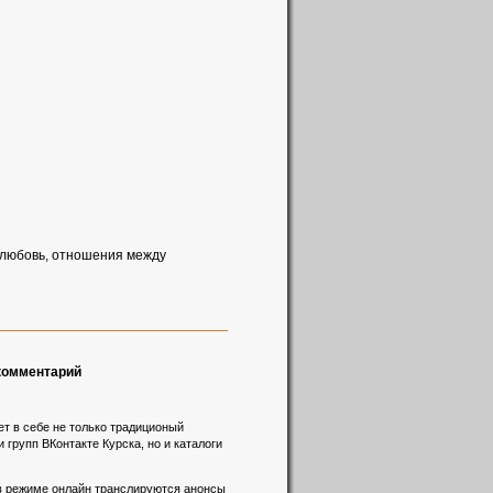
о любовь, отношения между
 комментарий
т в себе не только традиционый
 групп ВКонтакте Курска, но и каталоги
 в режиме онлайн транслируются анонсы