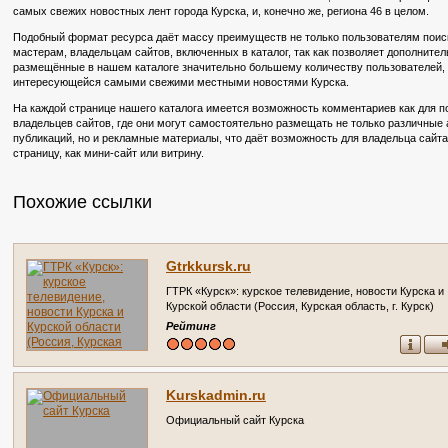
самых свежих новостных лент города Курска, и, конечно же, региона 46 в целом.
Подобный формат ресурса даёт массу преимуществ не только пользователям поиско
мастерам, владельцам сайтов, включенных в каталог, так как позволяет дополните
размещённые в нашем каталоге значительно большему количеству пользователей, в
интересующейся самыми свежими местными новостями Курска.
На каждой странице нашего каталога имеется возможность комментариев как для по
владельцев сайтов, где они могут самостоятельно размещать не только различные
публикаций, но и рекламные материалы, что даёт возможность для владельца сайт
страницу, как мини-сайт или витрину.
Похожие ссылки
Gtrkkursk.ru
ГТРК «Курск»: курское телевидение, новости Курска и
Курской области (Россия, Курская область, г. Курск)
Рейтинг
Kurskadmin.ru
Официальный сайт Курска