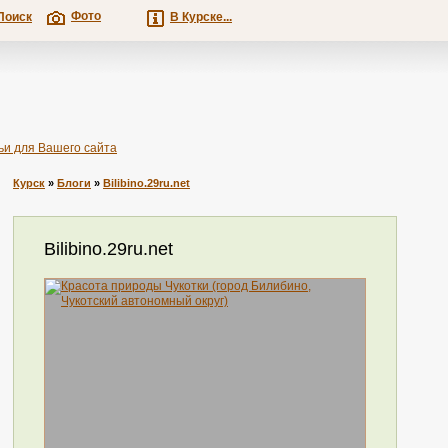
Фото
Поиск
В Курске...
ьи для Вашего сайта
Курск
»
Блоги
»
Bilibino.29ru.net
Bilibino.29ru.net