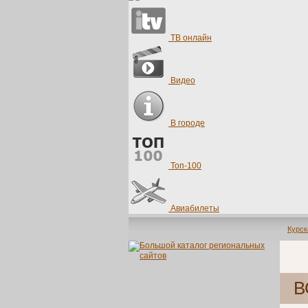
ТВ онлайн
Видео
В городе
Топ-100
Авиабилеты
Курск
В