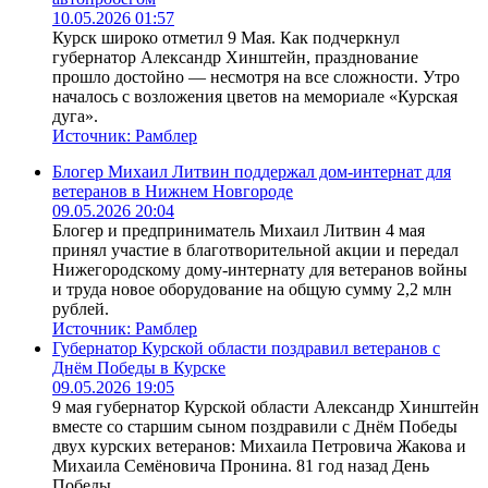
10.05.2026 01:57
Курск широко отметил 9 Мая. Как подчеркнул
губернатор Александр Хинштейн, празднование
прошло достойно — несмотря на все сложности. Утро
началось с возложения цветов на мемориале «Курская
дуга».
Источник:
Рамблер
Блогер Михаил Литвин поддержал дом-интернат для
ветеранов в Нижнем Новгороде
09.05.2026 20:04
Блогер и предприниматель Михаил Литвин 4 мая
принял участие в благотворительной акции и передал
Нижегородскому дому-интернату для ветеранов войны
и труда новое оборудование на общую сумму 2,2 млн
рублей.
Источник:
Рамблер
Губернатор Курской области поздравил ветеранов с
Днём Победы в Курске
09.05.2026 19:05
9 мая губернатор Курской области Александр Хинштейн
вместе со старшим сыном поздравили с Днём Победы
двух курских ветеранов: Михаила Петровича Жакова и
Михаила Семёновича Пронина. 81 год назад День
Победы...