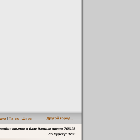
Другой город...
джа
|
Фатеж
|
Щигры
егодня ссылок в базе данных всего: 768123
по
Курску
: 3296