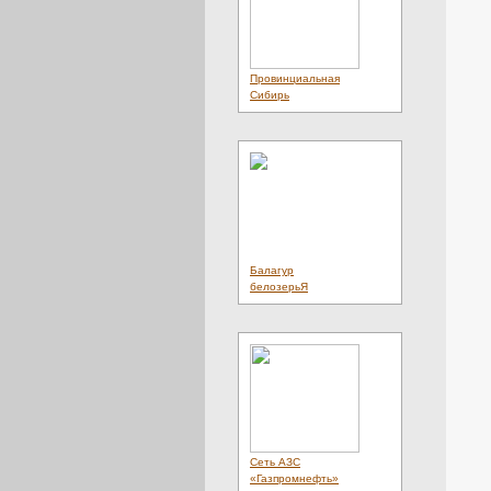
Провинциальная
Сибирь
Балагур
белозерьЯ
Сеть АЗС
«Газпромнефть»