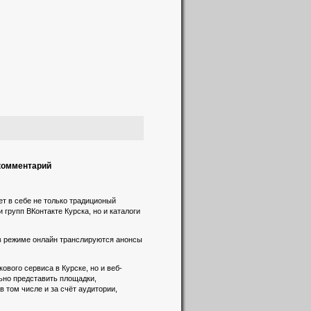
 комментарий
т в себе не только традиционый
 групп ВКонтакте Курска, но и каталоги
 в режиме онлайн транслируются анонсы
вого сервиса в Курске, но и веб-
льно представить площадки,
 том числе и за счёт аудитории,