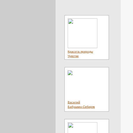
Красота природы
Чукотки
Василий
Бабушкин-Сибиряк