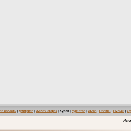
ая область
|
Дмитриев
|
Железногорск
|
Курск
|
Курчатов
|
Льгов
|
Обоянь
|
Рыльск
|
Су
На с