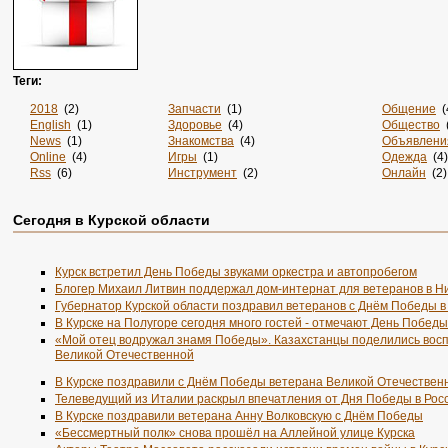
Теги:
2018
(2)
Запчасти
(1)
Общение
(
English
(1)
Здоровье
(4)
Общество
(
News
(1)
Знакомства
(4)
Объявлени
Online
(4)
Игры
(1)
Одежда
(4)
Rss
(6)
Инструмент
(2)
Онлайн
(2)
Sportsweek.org
(1)
Интернет
(3141)
Отдых
(3)
Zabivaka
(1)
Интернет-Магазины
(15)
Официаль
Сегодня в Курской области
Авиа
(3)
Информация
(37)
Охота
(1)
Авиабилеты
(1)
Информация. Развлечения
(1)
Пицца
(1)
Авто
(7)
История
(3)
По Заявке
(
Аксессуары
(2)
Канализация
(1)
Подарки
(1
Курск встретил День Победы звуками оркестра и автопробегом
Акции
(2)
Карта
(1)
Поиск
(1)
Блогер Михаил Литвин поддержал дом-интернат для ветеранов в 
Анкеты
(1)
Карты
(1)
Порталы
(7
Губернатор Курской области поздравил ветеранов с Днём Победы в
Аренда
(3)
Каталог
(3128)
Посуточно
В Курске на Полугоре сегодня много гостей - отмечают День Победы
Безопасность
(1)
Каталоги
(3)
Потолки
(1
«Мой отец водружал знамя Победы». Казахстанцы поделились вос
Бельё
(1)
Квартиры
(3)
Потолок
(1
Великой Отечественной
Билеты
(3)
Климат
(1)
Праздник
(
Блоги
(14)
Книги
(1)
Предприят
В Курске поздравили с Днём Победы ветерана Великой Отечествен
Бронирование
(1)
Компании
(1)
Президент
Телеведущий из Италии раскрыл впечатления от Дня Победы в Рос
Быт
(1)
Косметика
(1)
Пресса
(1)
В Курске поздравили ветерана Анну Волковскую с Днём Победы
В Обработке
(3128)
Кровля
(1)
Продукты
(
«Бессмертный полк» снова прошёл на Аллейной улице Курска
Вакансии
(2)
Культура
(3)
Проектиро