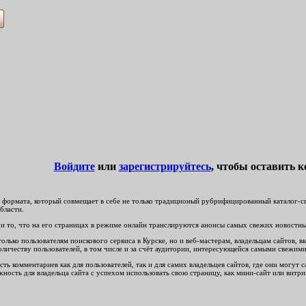
Войдите
или
зарегистрируйтесь
, чтобы оставить 
формата, который совмещает в себе не только традиционый рубрифицированный каталог-спр
бласти.
и то, что на его страницах в режиме онлайн транслируются анонсы самых свежих новостных 
ько пользователям поискового сервиса в Курске, но и веб-мастерам, владельцам сайтов, вк
личеству пользователей, в том числе и за счёт аудитории, интересующейся самыми свежим
ть комментариев как для пользователей, так и для самих владельцев сайтов, где они могут
ность для владельца сайта с успехом использовать свою страницу, как мини-сайт или витри