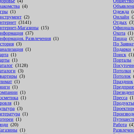
доровье
(4)
Общество
накомства
(4)
Объявлен
гры
(1)
Одежда
(
нструмент
(2)
Онлайн
(
нтернет
(3141)
Отдых
(3
нтернет-Магазины
(15)
Официал
нформация
(37)
Охота
(1)
нформация. Развлечения
(1)
Пицца
(1
стория
(3)
По Заявке
анализация
(1)
Подарки
(
арта
(1)
Поиск
(1)
арты
(1)
Порталы
(
аталог
(3128)
Посуточн
аталоги
(3)
Потолки
(
вартиры
(3)
Потолок
(
лимат
(1)
Праздник
ниги
(1)
Предприя
омпании
(1)
Президен
осметика
(1)
Пресса
(1
ровля
(1)
Продукты
ультура
(3)
Проектир
итература
(1)
Производ
отереи
(1)
Путешест
юди
(20)
Работа
(4
агазины
(1)
Развлечен