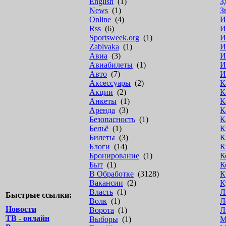
English
(1)
З
News
(1)
З
Online
(4)
И
Rss
(6)
И
Sportsweek.org
(1)
И
Zabivaka
(1)
И
Авиа
(3)
И
Авиабилеты
(1)
И
Авто
(7)
И
Аксессуары
(2)
К
Акции
(2)
К
Анкеты
(1)
К
Аренда
(3)
К
Безопасность
(1)
К
Бельё
(1)
К
Билеты
(3)
К
Блоги
(14)
К
Бронирование
(1)
К
Быт
(1)
К
В Обработке
(3128)
К
Вакансии
(2)
К
Власть
(1)
Л
Быстрые ссылки:
Волк
(1)
Л
Новости
Ворота
(1)
Л
ТВ - онлайн
Выборы
(1)
М