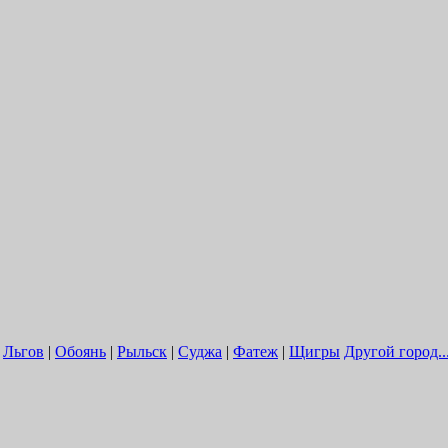
|
Льгов
|
Обоянь
|
Рыльск
|
Суджа
|
Фатеж
|
Щигры
Другой город..