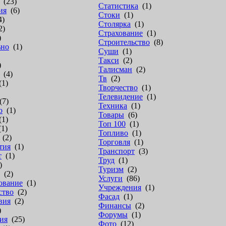
(23)
Статистика
(1)
ия
(6)
Стоки
(1)
4)
Столярка
(1)
2)
Страхование
(1)
)
Строительство
(8)
ьно
(1)
Суши
(1)
Такси
(2)
)
Талисман
(2)
(4)
Тв
(2)
1)
Творчество
(1)
Телевидение
(1)
7)
Техника
(1)
о
(1)
Товары
(6)
1)
Топ 100
(1)
1)
Топливо
(1)
(2)
Торговля
(1)
тия
(1)
Транспорт
(3)
т
(1)
Труд
(1)
)
Туризм
(2)
(2)
Услуги
(86)
ование
(1)
Учреждения
(1)
ство
(2)
Фасад
(1)
вия
(2)
Финансы
(2)
)
Форумы
(1)
ия
(25)
Фото
(12)