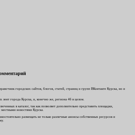
комментарий
авочник городских сайтов, блогов, статей, страниц и групп ВКонтакте Курска, но и
лент города Курска, и, конечно же, региона 46 в целом.
люченных в каталог, так как позволяет дополнительно представить площадки,
и местными новостями Курска.
 самостоятельно размещать не только различные анонсы собственных ресурсов и
ну.