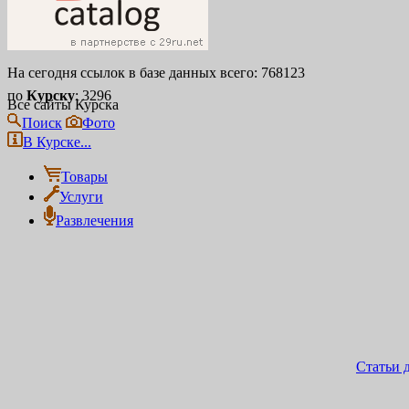
На сегодня ссылок в базе данных всего: 768123
по
Курску
: 3296
Все сайты Курска
Поиск
Фото
В Курске...
Товары
Услуги
Развлечения
Статьи 