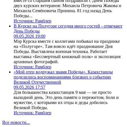
вместе со старшим сыном поздравили с Днём Победы
двух курских ветеранов: Михаила Петровича Жакова и
Михаила Семёновича Пронина. 81 год назад День
Победы...
Источник:
Рамблер
В Курске на Полугоре сегодня много гостей - отмечают
День Победы
09.05.2026 19:00
Мэр Курска вместе с коллегами побывал на празднике
на «Полугоре». Там вовсю идёт празднование Дня
Победы. Выставлена военная техника. Работает
выставка «Бессмертный книжный полк» и экспозиция
архивных фотографий.
Источник:
Рамблер
«Мой отец водружал знамя Победы». Казахстанцы
поделились воспоминаниями близких о событиях
Великой Отечественной
09.05.2026 17:57
Для большинства казахстанцев 9 мая — не просто
выходной день. Это день памяти о пережитом, боли и
мужестве, с которыми их отцы и деды добились
Великой Победы.
Источник:
Рамблер
Все новости...