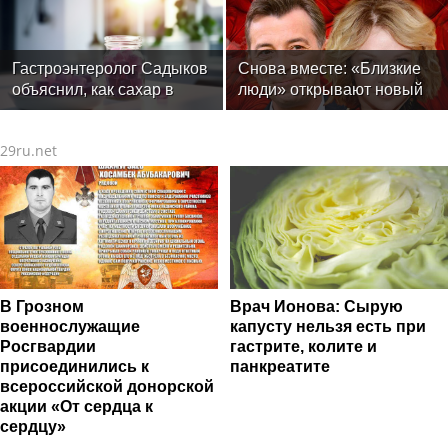
украшения не любят
впечатления от
солнца моря и бассейн
мероприятия
Гастроэнтеролог Садыков
Снова вместе: «Близкие
объяснил, как сахар в
люди» открывают новый
рационе ускоряет
театральный сезон
изнашивание тканей
29ru.net
В Грозном
Врач Ионова: Сырую
военнослужащие
капусту нельзя есть при
Росгвардии
гастрите, колите и
присоединились к
панкреатите
всероссийской донорской
акции «От сердца к
сердцу»