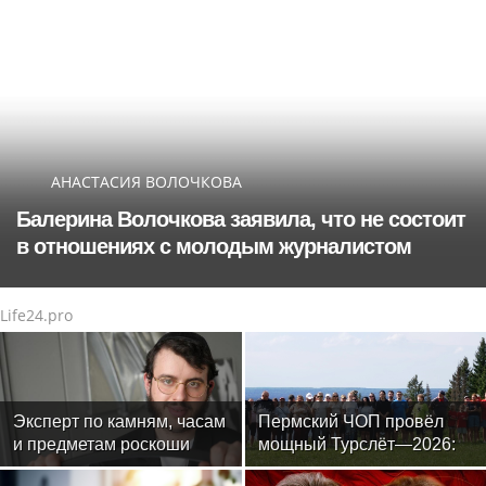
АНАСТАСИЯ ВОЛОЧКОВА
Балерина Волочкова заявила, что не состоит
в отношениях с молодым журналистом
Life24.pro
Эксперт по камням, часам
Пермский ЧОП провёл
и предметам роскоши
мощный Турслёт—2026:
Менди Лифшиц: какие
фото, результаты и