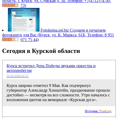
область, г. Курск, ул. Сумская д. 3а. Телефон: +7(4712)74-50-
73)
Fotokniga.n4.biz
Создаем и печатаем
фотокниги для Вас (Курск, ул. К. Маркса, 61Б, Телефон: 8 951
071 75 44)
Сегодня в Курской области
Курск встретил День Победы звуками оркестра и
автопробегом
10.05.2026 01:57
Курск широко отметил 9 Мая. Как подчеркнул
губернатор Александр Хинштейн, празднование прошло
достойно — несмотря на все сложности. Утро началось с
возложения цветов на мемориале «Курская дуга».
Источник:
Рамблер