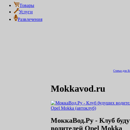
Товары
Услуги
Развлечения
Статьи для В
Mokkavod.ru
МоккаВод.Ру - Клуб буд
водителей Opel Mokka