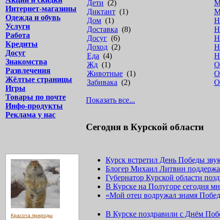
Дети
(2)
М
Интернет-магазины
Диктант
(1)
М
Одежда и обувь
Дом
(1)
Н
Услуги
Доставка
(8)
Н
Работа
Досуг
(6)
Н
Кредиты
Доход
(2)
Н
Досуг
Еда
(4)
Н
Знакомства
Жд
(1)
О
Развлечения
Животные
(1)
О
Жёлтые страницы
Забивака
(2)
О
Игры
Товары по почте
Показать все...
Инфо-продукты
Реклама у нас
Сегодня в Курской области
Курск встретил День Победы зву
Блогер Михаил Литвин поддержа
Губернатор Курской области поз
В Курске на Полугоре сегодня мн
«Мой отец водружал знамя Побе
В Курске поздравили с Днём По
Красота природы