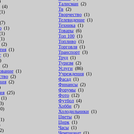
)
Талисман
(2)
(4)
Тв
(2)
1)
Творчество
(1)
Телевидение
(1)
7)
Техника
(1)
о
(1)
Товары
(6)
1)
Топ 100
(1)
1)
Топливо
(1)
(2)
Торговля
(1)
тия
(1)
Транспорт
(3)
т
(1)
Труд
(1)
)
Туризм
(2)
(2)
Услуги
(86)
ование
(1)
Учреждения
(1)
ство
(2)
Фасад
(1)
вия
(2)
Финансы
(2)
)
Форумы
(1)
ия
(25)
Фото
(12)
(1)
Футбол
(4)
3)
Хобби
(7)
0)
Холодильники
(1)
Цветы
(3)
1)
Цирк
(1)
)
Часы
(1)
2)
Чемпионат
(1)