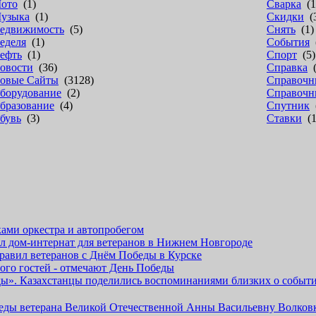
ото
(1)
Сварка
(1
узыка
(1)
Скидки
(
едвижимость
(5)
Снять
(1)
еделя
(1)
События
(
ефть
(1)
Спорт
(5)
овости
(36)
Справка
(
овые Сайты
(3128)
Справочн
борудование
(2)
Справочн
бразование
(4)
Спутник
(
бувь
(3)
Ставки
(1
ками оркестра и автопробегом
л дом-интернат для ветеранов в Нижнем Новгороде
дравил ветеранов с Днём Победы в Курске
ого гостей - отмечают День Победы
ды». Казахстанцы поделились воспоминаниями близких о событ
беды ветерана Великой Отечественной Анны Васильевну Волко