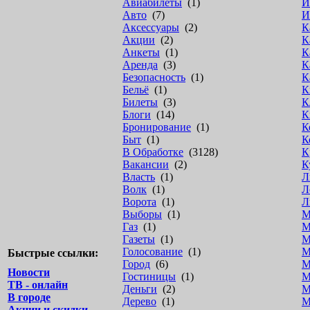
Авиабилеты
(1)
И
Авто
(7)
И
Аксессуары
(2)
К
Акции
(2)
К
Анкеты
(1)
К
Аренда
(3)
К
Безопасность
(1)
К
Бельё
(1)
К
Билеты
(3)
К
Блоги
(14)
К
Бронирование
(1)
К
Быт
(1)
К
В Обработке
(3128)
К
Вакансии
(2)
К
Власть
(1)
Л
Волк
(1)
Л
Ворота
(1)
Л
Выборы
(1)
М
Газ
(1)
М
Газеты
(1)
М
Голосование
(1)
М
Быстрые ссылки:
Город
(6)
М
Новости
Гостиницы
(1)
М
ТВ - онлайн
Деньги
(2)
М
В городе
Дерево
(1)
М
Акции и скидки