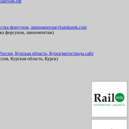
авто46.рф
Autokursk.com
стка форсунок, шиномонтаж)
автострада.сайт
ссия, Курская область, Курск)