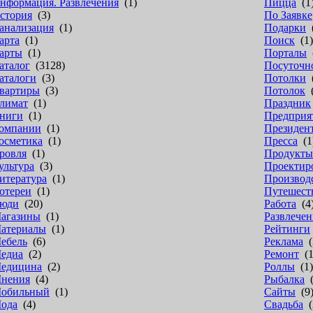
нформация. Развлечения
(1)
Пицца
(1
стория
(3)
По Заявке
анализация
(1)
Подарки
(
арта
(1)
Поиск
(1)
арты
(1)
Порталы
(
аталог
(3128)
Посуточн
аталоги
(3)
Потолки
(
вартиры
(3)
Потолок
(
лимат
(1)
Праздник
ниги
(1)
Предприя
омпании
(1)
Президен
осметика
(1)
Пресса
(1
ровля
(1)
Продукты
ультура
(3)
Проектир
итература
(1)
Производ
отереи
(1)
Путешест
юди
(20)
Работа
(4
агазины
(1)
Развлечен
атериалы
(1)
Рейтинги
ебель
(6)
Реклама
(
едиа
(2)
Ремонт
(1
едицина
(2)
Роллы
(1)
нения
(4)
Рыбалка
(
обильный
(1)
Сайты
(9
ода
(4)
Свадьба
(