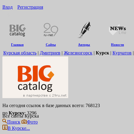
Вход
Регистрация
16+
Главная
Сайты
Авторы
Новости
Курская область
|
Дмитриев
|
Железногорск
|
Курск
|
Курчатов
На сегодня ссылок в базе данных всего: 768123
по
Курску
: 3296
Все сайты Курска
Поиск
Фото
В Курске...