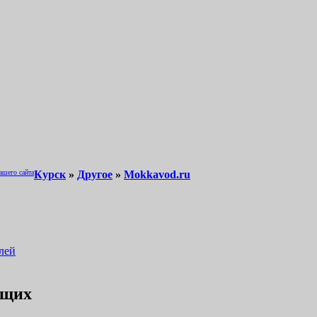
ашего сайта
Курск
»
Другое
»
Mokkavod.ru
ущих