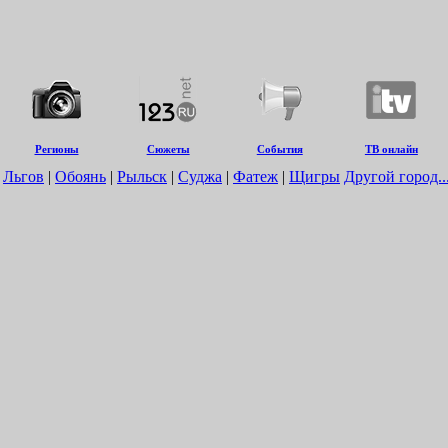
Регионы
Сюжеты
События
ТВ онлайн
|
Льгов
|
Обоянь
|
Рыльск
|
Суджа
|
Фатеж
|
Щигры
Другой город..