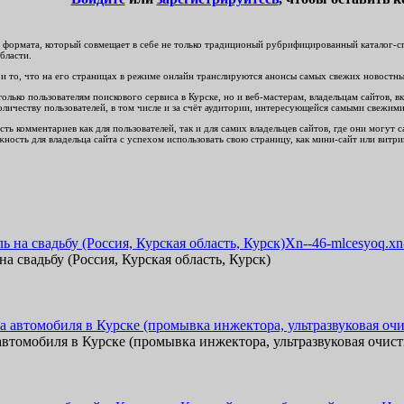
формата, который совмещает в себе не только традиционый рубрифицированный каталог-спр
бласти.
и то, что на его страницах в режиме онлайн транслируются анонсы самых свежих новостных 
ько пользователям поискового сервиса в Курске, но и веб-мастерам, владельцам сайтов, вк
личеству пользователей, в том числе и за счёт аудитории, интересующейся самыми свежим
ть комментариев как для пользователей, так и для самих владельцев сайтов, где они могут
ность для владельца сайта с успехом использовать свою страницу, как мини-сайт или витри
Xn--46-mlcesyoq.xn
на свадьбу (Россия, Курская область, Курск)
 автомобиля в Курске (промывка инжектора, ультразвуковая очи