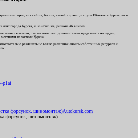
авочник городских сайтов, блогов, статей, страниц и групп ВКонтакте Курска, но и
лент города Курска, и, конечно же, региона 46 в целом.
люченных в каталог, так как позволяет дополнительно представить площадки,
и местными новостями Курска.
 самостоятельно размещать не только различные анонсы собственных ресурсов и
ну.
--p1ai
Autokursk.com
стка форсунок, шиномонтаж)