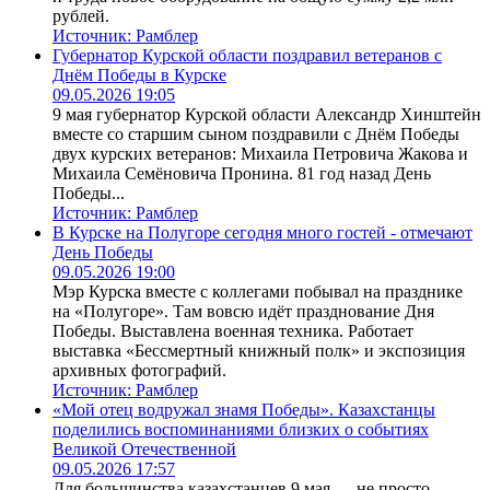
рублей.
Источник:
Рамблер
Губернатор Курской области поздравил ветеранов с
Днём Победы в Курске
09.05.2026 19:05
9 мая губернатор Курской области Александр Хинштейн
вместе со старшим сыном поздравили с Днём Победы
двух курских ветеранов: Михаила Петровича Жакова и
Михаила Семёновича Пронина. 81 год назад День
Победы...
Источник:
Рамблер
В Курске на Полугоре сегодня много гостей - отмечают
День Победы
09.05.2026 19:00
Мэр Курска вместе с коллегами побывал на празднике
на «Полугоре». Там вовсю идёт празднование Дня
Победы. Выставлена военная техника. Работает
выставка «Бессмертный книжный полк» и экспозиция
архивных фотографий.
Источник:
Рамблер
«Мой отец водружал знамя Победы». Казахстанцы
поделились воспоминаниями близких о событиях
Великой Отечественной
09.05.2026 17:57
Для большинства казахстанцев 9 мая — не просто