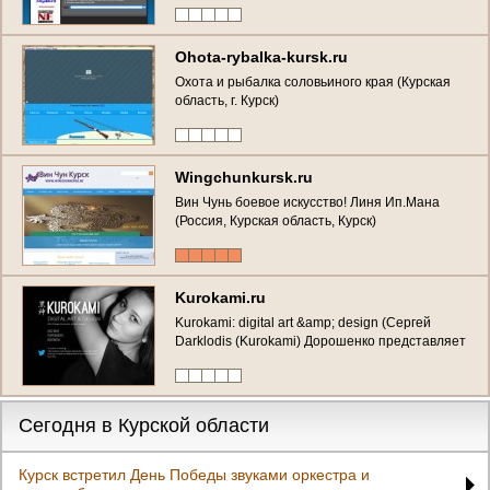
Ohota-rybalka-kursk.ru
Охота и рыбалка соловьиного края (Курская
область, г. Курск)
Wingchunkursk.ru
Вин Чунь боевое искусство! Линя Ип.Мана
(Россия, Курская область, Курск)
Kurokami.ru
Kurokami: digital art &amp; design (Сергей
Darklodis (Kurokami) Дорошенко представляет
свои достижения в области цифрового
искусства) Личный сайт Сергея Дорошенко
(Курск)
Сегодня в Курской области
Курск встретил День Победы звуками оркестра и