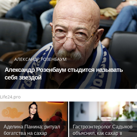
АЛЕКСАНДР РОЗЕНБАУМ
Александр Розенбаум стыдится называть
себя звездой
Life24.pro
Аделина Панина: ритуал
Гастроэнтеролог Садыков
богатства на сахар
объяснил, как сахар в