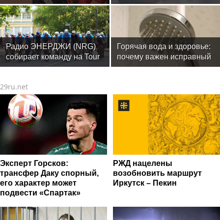
рационе ускоряет
изнашивание тканей
Радио ЭНЕРДЖИ (NRG)
Горячая вода и здоровье:
собирает команду на Tour
почему важен исправный
de Russie в Петербурге
водонагреватель
29ru.net
Эксперт Горсков:
РЖД нацелены
трансфер Даку спорный,
возобновить маршрут
его характер может
Иркутск – Пекин
подвести «Спартак»