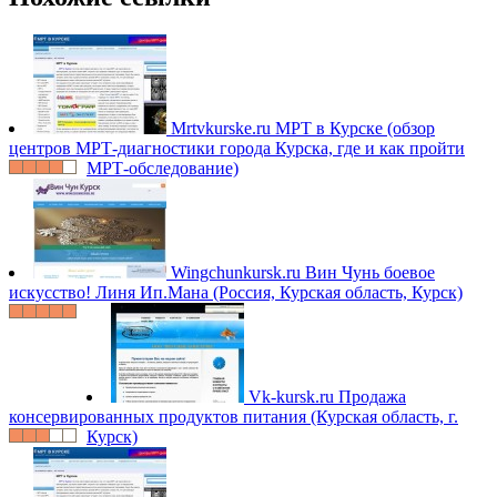
Mrtvkurske.ru
МРТ в Курске (обзор
центров МРТ-диагностики города Курска, где и как пройти
МРТ-обследование)
Wingchunkursk.ru
Вин Чунь боевое
искусство! Линя Ип.Мана (Россия, Курская область, Курск)
Vk-kursk.ru
Продажа
консервированных продуктов питания (Курская область, г.
Курск)