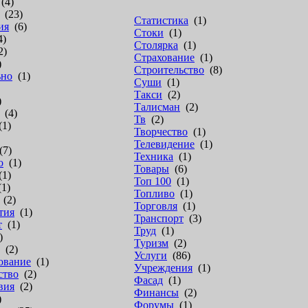
(4)
(23)
Статистика
(1)
ия
(6)
Стоки
(1)
4)
Столярка
(1)
2)
Страхование
(1)
)
Строительство
(8)
ьно
(1)
Суши
(1)
Такси
(2)
)
Талисман
(2)
(4)
Тв
(2)
1)
Творчество
(1)
Телевидение
(1)
7)
Техника
(1)
о
(1)
Товары
(6)
1)
Топ 100
(1)
1)
Топливо
(1)
(2)
Торговля
(1)
тия
(1)
Транспорт
(3)
т
(1)
Труд
(1)
)
Туризм
(2)
(2)
Услуги
(86)
ование
(1)
Учреждения
(1)
ство
(2)
Фасад
(1)
вия
(2)
Финансы
(2)
)
Форумы
(1)