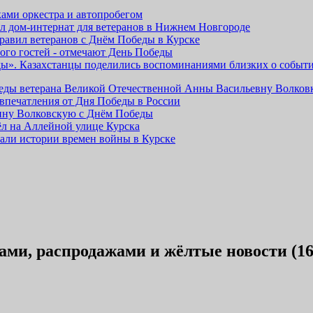
ками оркестра и автопробегом
л дом-интернат для ветеранов в Нижнем Новгороде
дравил ветеранов с Днём Победы в Курске
ого гостей - отмечают День Победы
ды». Казахстанцы поделились воспоминаниями близких о событ
беды ветерана Великой Отечественной Анны Васильевну Волко
впечатления от Дня Победы в России
Анну Волковскую с Днём Победы
л на Аллейной улице Курска
зали истории времен войны в Курске
ами, распродажами и жёлтые новости (16