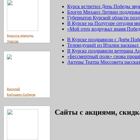
Курск встретил День Победы зву
Блогер Михаил Литвин поддержа
Губернатор Курской области поз
В Курске на Полугоре сегодня мн
«Мой отец водружал знамя Побе
Красота природы
В Курске поздравили с Днём По
Чукотки
Телеведущий из Италии раскрыл 
В Курске поздравили ветерана 
«Бессмертный полк» снова прошё
Актеры Театра Моссовета расска
Василий
Бабушкин-Сибиряк
Сайты с акциями, скидк