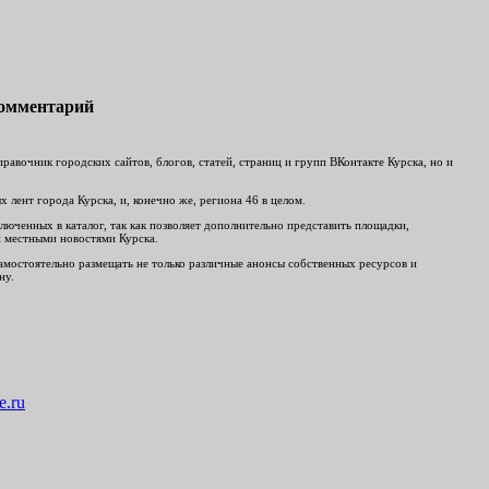
комментарий
авочник городских сайтов, блогов, статей, страниц и групп ВКонтакте Курска, но и
лент города Курска, и, конечно же, региона 46 в целом.
люченных в каталог, так как позволяет дополнительно представить площадки,
и местными новостями Курска.
 самостоятельно размещать не только различные анонсы собственных ресурсов и
ну.
e.ru