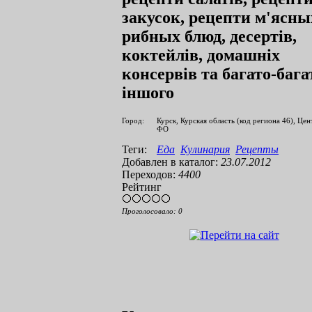
закусок, рецепти м'ясны
рибных блюд, десертів,
коктейлів, домашніх
консервів та багато-бага
іншого
Город:
Курск, Курская область (код региона 46), Це
ФО
Теги:
Еда
Кулинария
Рецепты
Добавлен в каталог:
23.07.2012
Переходов:
4400
Рейтинг
Проголосовало:
0