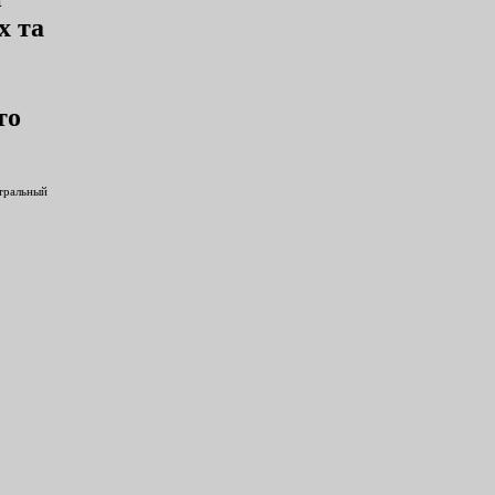
х та
то
нтральный