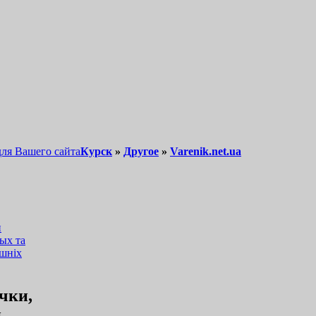
для Вашего сайта
Курск
»
Другое
»
Varenik.net.ua
чки,
и