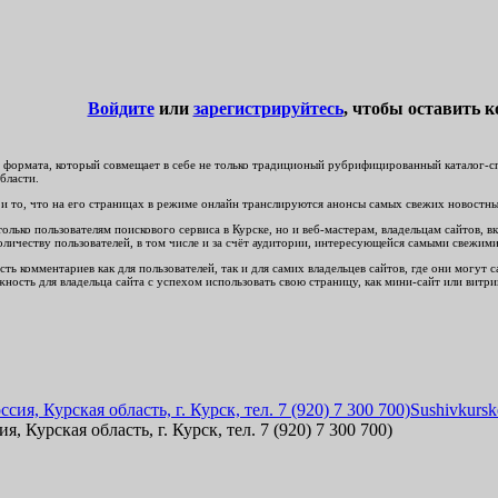
Войдите
или
зарегистрируйтесь
, чтобы оставить 
формата, который совмещает в себе не только традиционый рубрифицированный каталог-спр
бласти.
и то, что на его страницах в режиме онлайн транслируются анонсы самых свежих новостных 
ько пользователям поискового сервиса в Курске, но и веб-мастерам, владельцам сайтов, вк
личеству пользователей, в том числе и за счёт аудитории, интересующейся самыми свежим
ть комментариев как для пользователей, так и для самих владельцев сайтов, где они могут
ность для владельца сайта с успехом использовать свою страницу, как мини-сайт или витри
Sushivkursk
, Курская область, г. Курск, тел. 7 (920) 7 300 700)