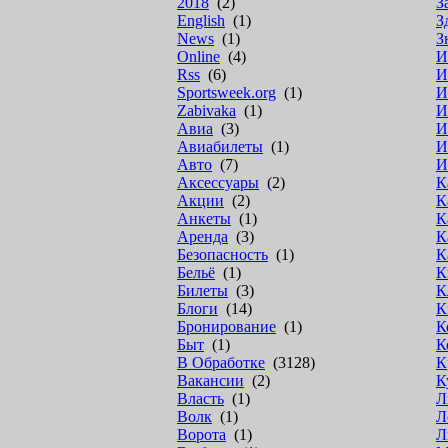
2018
(2)
З
English
(1)
З
News
(1)
З
Online
(4)
И
Rss
(6)
И
Sportsweek.org
(1)
И
Zabivaka
(1)
И
Авиа
(3)
И
Авиабилеты
(1)
И
Авто
(7)
И
Аксессуары
(2)
К
Акции
(2)
К
Анкеты
(1)
К
Аренда
(3)
К
Безопасность
(1)
К
Бельё
(1)
К
Билеты
(3)
К
Блоги
(14)
К
Бронирование
(1)
К
Быт
(1)
К
В Обработке
(3128)
К
Вакансии
(2)
К
Власть
(1)
Л
Волк
(1)
Л
Ворота
(1)
Л