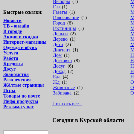
Выборы
(1)
М
Газ
(1)
М
Быстрые ссылки:
Газеты
(1)
М
Голосование
(1)
М
Новости
Город
(6)
М
ТВ - онлайн
Гостиницы
(1)
М
В городе
Деньги
(2)
М
Акции и скидки
Дерево
(1)
М
Интернет-магазины
Дети
(2)
М
Одежда и обувь
Диктант
(1)
М
Услуги
Дом
(1)
Н
Работа
Доставка
(8)
Н
Кредиты
Досуг
(6)
Н
Досуг
Доход
(2)
Н
Знакомства
Еда
(4)
Н
Развлечения
Жд
(1)
О
Жёлтые страницы
Животные
(1)
О
Игры
Забивака
(2)
О
Товары по почте
Инфо-продукты
Показать все...
Реклама у нас
Сегодня в Курской области