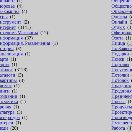
апчасти
(1)
Общение
доровье
(4)
Общество
накомства
(4)
Объявлен
гры
(1)
Одежда
(
нструмент
(2)
Онлайн
(
нтернет
(3141)
Отдых
(3
нтернет-Магазины
(15)
Официал
нформация
(37)
Охота
(1)
нформация. Развлечения
(1)
Пицца
(1
стория
(3)
По Заявке
анализация
(1)
Подарки
(
арта
(1)
Поиск
(1)
арты
(1)
Порталы
(
аталог
(3128)
Посуточн
аталоги
(3)
Потолки
(
вартиры
(3)
Потолок
(
лимат
(1)
Праздник
ниги
(1)
Предприя
омпании
(1)
Президен
осметика
(1)
Пресса
(1
ровля
(1)
Продукты
ультура
(3)
Проектир
итература
(1)
Производ
отереи
(1)
Путешест
юди
(20)
Работа
(4