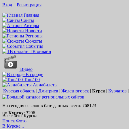
Вход
Регистрация
16+
Главная
Сайты
Авторы
Новости
Регионы
Сюжеты
События
ТВ онлайн
Видео
В городе
Топ-100
Авиабилеты
Курская область
|
Дмитриев
|
Железногорск
|
Курск
|
Курчатов
На сегодня ссылок в базе данных всего: 768123
по
Курску
: 3296
Все сайты Курска
Поиск
Фото
В Курске...