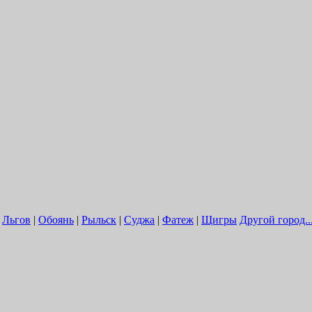
|
Льгов
|
Обоянь
|
Рыльск
|
Суджа
|
Фатеж
|
Щигры
Другой город..