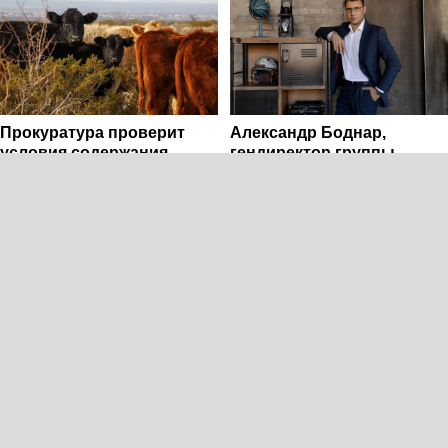
Прокуратура проверит
Александр Боднар,
условия содержания
гендиректор группы
животных на ферме в
компаний «Рюрик»: «В это
Московской области
сложное время наш опыт
и компетенции могут
помочь бизнесу»
Прокурор запросил до 18
Прокуратура утвердила
лет колонии для экс-
обвинение по делу
руководства «ТНС энерго»
автоподставщиков,