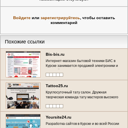
Войдите
или
зарегистрируйтесь
, чтобы оставить
комментарий
Похожие ссылки
Bis-bis.ru
Интернет-магазин бытовой техники БИС в
Курске занимается продажей электроники и
бытовой техники уже более 15 лет. (Россия,
Курская область, Курск)
Tattoo25.ru
Круглосуточный тату салон. Дружная
творческая команда тату мастеров высокого
уровня. Мы воплотим на вашем теле любую
идею по индивидуальному эскизу. Нас
рекомендуют друзьям, потому что сделать
татуировку в салоне Tattoo25 - это круто!
Yoursite24.ru
(Россия, Курская область, Курск)
Разработка сайтов в Курске и во всей России