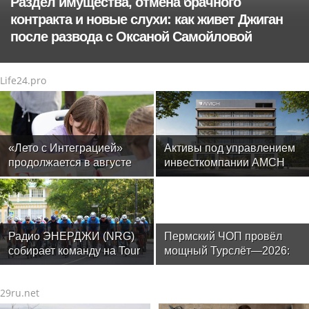
Раздел имущества, отмена брачного
контракта и новые слухи: как живет Джиган
после развода с Оксаной Самойловой
Life24.pro
«Лето с Интеграцией»
Активы под управлением
продолжается в августе
инвесткомпании AMCH
— заключительный месяц
превысили $50 млн
программы
Радио ЭНЕРДЖИ (NRG)
Пермский ЧОП провёл
собирает команду на Tour
мощный Турслёт—2026:
de Russie в Петербурге
фото, результаты и
впечатления от
29ru.net
мероприятия