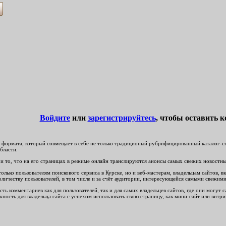
Войдите
или
зарегистрируйтесь
, чтобы оставить 
формата, который совмещает в себе не только традиционый рубрифицированный каталог-спр
бласти.
и то, что на его страницах в режиме онлайн транслируются анонсы самых свежих новостных 
ько пользователям поискового сервиса в Курске, но и веб-мастерам, владельцам сайтов, вк
личеству пользователей, в том числе и за счёт аудитории, интересующейся самыми свежим
ть комментариев как для пользователей, так и для самих владельцев сайтов, где они могут
ность для владельца сайта с успехом использовать свою страницу, как мини-сайт или витри