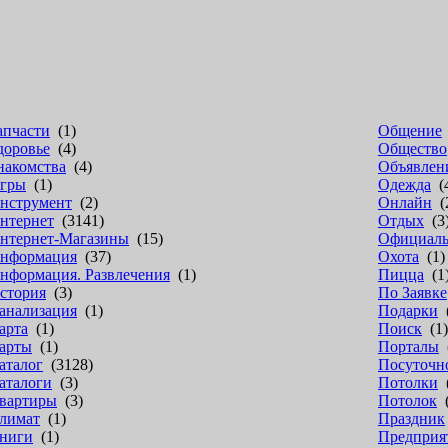
апчасти
(1)
Общение
доровье
(4)
Общество
накомства
(4)
Объявлен
гры
(1)
Одежда
(
нструмент
(2)
Онлайн
(
нтернет
(3141)
Отдых
(3
нтернет-Магазины
(15)
Официал
нформация
(37)
Охота
(1)
нформация. Развлечения
(1)
Пицца
(1
стория
(3)
По Заявке
анализация
(1)
Подарки
(
арта
(1)
Поиск
(1)
арты
(1)
Порталы
(
аталог
(3128)
Посуточн
аталоги
(3)
Потолки
(
вартиры
(3)
Потолок
(
лимат
(1)
Праздник
ниги
(1)
Предприя