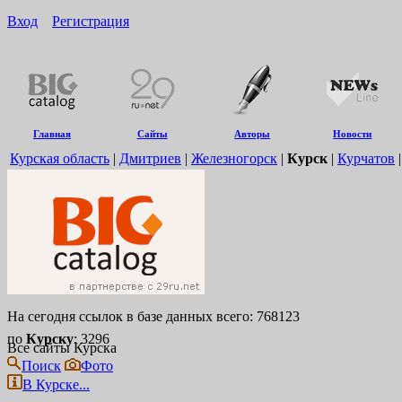
Вход
Регистрация
16+
Главная
Сайты
Авторы
Новости
Курская область
|
Дмитриев
|
Железногорск
|
Курск
|
Курчатов
На сегодня ссылок в базе данных всего: 768123
по
Курску
: 3296
Все сайты Курска
Поиск
Фото
В Курске...