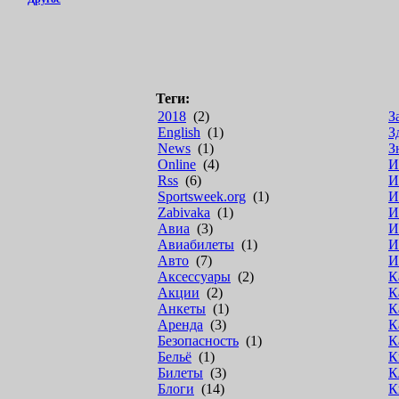
Теги:
2018
(2)
З
English
(1)
З
News
(1)
З
Online
(4)
И
Rss
(6)
И
Sportsweek.org
(1)
И
Zabivaka
(1)
И
Авиа
(3)
И
Авиабилеты
(1)
И
Авто
(7)
И
Аксессуары
(2)
К
Акции
(2)
К
Анкеты
(1)
К
Аренда
(3)
К
Безопасность
(1)
К
Бельё
(1)
К
Билеты
(3)
К
Блоги
(14)
К