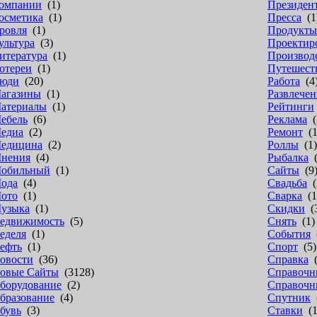
омпании
(1)
Президен
осметика
(1)
Пресса
(1
ровля
(1)
Продукты
ультура
(3)
Проектир
итература
(1)
Производ
отереи
(1)
Путешест
юди
(20)
Работа
(4
агазины
(1)
Развлечен
атериалы
(1)
Рейтинги
ебель
(6)
Реклама
(
едиа
(2)
Ремонт
(1
едицина
(2)
Роллы
(1)
нения
(4)
Рыбалка
(
обильный
(1)
Сайты
(9
ода
(4)
Свадьба
(
ото
(1)
Сварка
(1
узыка
(1)
Скидки
(
едвижимость
(5)
Снять
(1)
еделя
(1)
События
(
ефть
(1)
Спорт
(5)
овости
(36)
Справка
(
овые Сайты
(3128)
Справочн
борудование
(2)
Справочн
бразование
(4)
Спутник
(
бувь
(3)
Ставки
(1