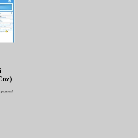
й
Coz)
нтральный