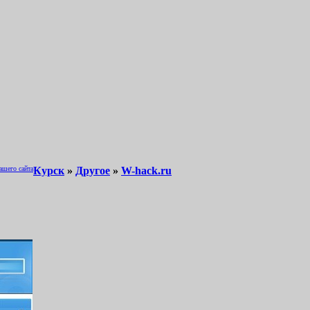
ашего сайта
Курск
»
Другое
»
W-hack.ru