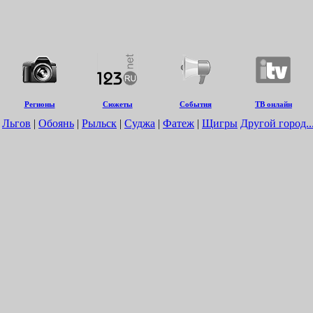
Регионы
Сюжеты
События
ТВ онлайн
|
Льгов
|
Обоянь
|
Рыльск
|
Суджа
|
Фатеж
|
Щигры
Другой город..