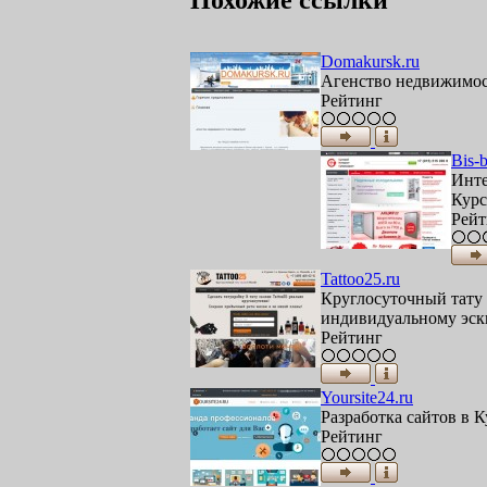
Domakursk.ru
Агенство недвижимост
Рейтинг
Bis-b
Инте
Курс
Рейт
Tattoo25.ru
Круглосуточный тату 
индивидуальному эскиз
Рейтинг
Yoursite24.ru
Разработка сайтов в К
Рейтинг