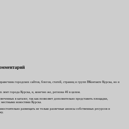
комментарий
авочник городских сайтов, блогов, статей, страниц и групп ВКонтакте Курска, но и
лент города Курска, и, конечно же, региона 46 в целом.
люченных в каталог, так как позволяет дополнительно представить площадки,
и местными новостями Курска.
 самостоятельно размещать не только различные анонсы собственных ресурсов и
ну.