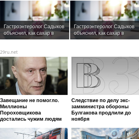
программы
украшения не любят
солнца моря и бассейн
Гастроэнтеролог Садыков
Гастроэнтеролог Садыков
объяснил, как сахар в
объяснил, как сахар в
рационе ускоряет
рационе ускоряет
изнашивание тканей
изнашивание тканей
29ru.net
Завещание не помогло.
Следствие по делу экс-
Миллионы
замминистра обороны
Пороховщикова
Булгакова продлили до
достались чужим людям
ноября