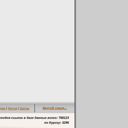
Другой город...
джа
|
Фатеж
|
Щигры
егодня ссылок в базе данных всего: 768123
по
Курску
: 3296