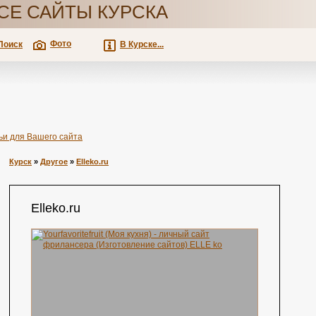
СЕ САЙТЫ КУРСКА
Фото
Поиск
В Курске...
ьи для Вашего сайта
Курск
»
Другое
»
Elleko.ru
Elleko.ru