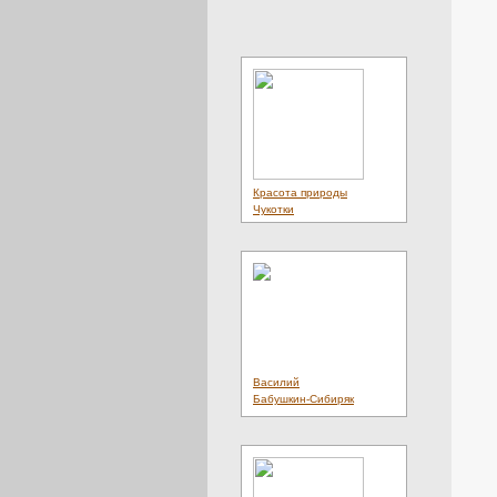
Красота природы
Чукотки
Василий
Бабушкин-Сибиряк