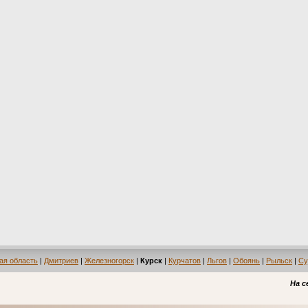
ая область
|
Дмитриев
|
Железногорск
|
Курск
|
Курчатов
|
Льгов
|
Обоянь
|
Рыльск
|
Су
На с