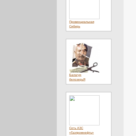
Провинциальная
Сибирь
Балагур
белозерьЯ
Сеть АЗС
«Газпромнефть»