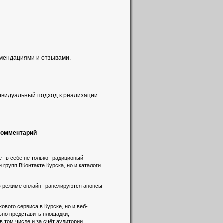
ммендациями и отзывами.
ивидуальный подход к реализации
 комментарий
т в себе не только традиционый
 групп ВКонтакте Курска, но и каталоги
 в режиме онлайн транслируются анонсы
вого сервиса в Курске, но и веб-
льно представить площадки,
 том числе и за счёт аудитории,