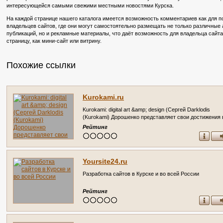
интересующейся самыми свежими местными новостями Курска.
На каждой странице нашего каталога имеется возможность комментариев как для по
владельцев сайтов, где они могут самостоятельно размещать не только различные
публикаций, но и рекламные материалы, что даёт возможность для владельца сайт
страницу, как мини-сайт или витрину.
Похожие ссылки
Kurokami.ru
Kurokami: digital art &amp; design (Сергей Darklodis
(Kurokami) Дорошенко представляет свои достижения 
области цифрового искусства) Личный сайт Сергея
Рейтинг
Дорошенко (Курск)
Yoursite24.ru
Разработка сайтов в Курске и во всей России
Рейтинг