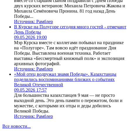
вместе со старшим сыном поздравили с Днём Победы
двух курских ветеранов: Михаила Петровича Жакова и
Михаила Семёновича Пронина. 81 год назад День
Победы...
Источник:
Рамблер
В Курске на Полугоре сегодня много гостей - отмечают
День Победы
09.05.2026 19:00
Мэр Курска вместе с коллегами побывал на празднике
на «Полугоре». Там вовсю идёт празднование Дня
Победы. Выставлена военная техника. Работает
выставка «Бессмертный книжный полк» и экспозиция
архивных фотографий.
Источник:
Рамблер
«Мой отец водружал знамя Победы». Казахстанцы
поделились воспоминаниями близких о событиях
Великой Отечественной
09.05.2026 17:57
Для большинства казахстанцев 9 мая — не просто
выходной день. Это день памяти о пережитом, боли и
мужестве, с которыми их отцы и деды добились
Великой Победы.
Источник:
Рамблер
Все новости...