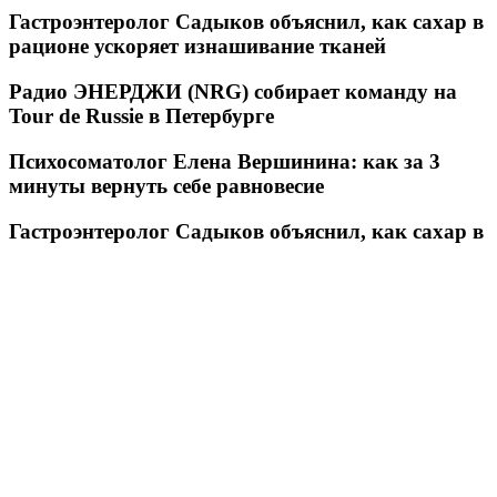
Гастроэнтеролог Садыков объяснил, как сахар в
рационе ускоряет изнашивание тканей
Радио ЭНЕРДЖИ (NRG) собирает команду на
Tour de Russie в Петербурге
Психосоматолог Елена Вершинина: как за 3
минуты вернуть себе равновесие
Гастроэнтеролог Садыков объяснил, как сахар в
рационе ускоряет изнашивание тканей
29ru.net
Юрист Кубасова объяснила, как бороться с шумными
соседями в СНТ
«Аромат успеха» – Maison Serge Dumonten
представил новый взгляд на нишевую французскую
парфюмерию
Режим ЧС введен в Смоленской области из-за
непогоды
«Букет длиною в жизнь»: фонд «АиФ. Доброе
сердце» приглашает школы принять участие в акции «Дети и
Цветы»