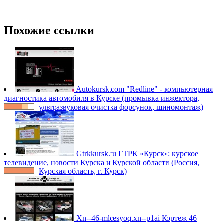
Похожие ссылки
Autokursk.com
"Redline" - компьютерная
диагностика автомобиля в Курске (промывка инжектора,
ультразвуковая очистка форсунок, шиномонтаж)
Gtrkkursk.ru
ГТРК «Курск»: курское
телевидение, новости Курска и Курской области (Россия,
Курская область, г. Курск)
Xn--46-mlcesyoq.xn--p1ai
Кортеж 46