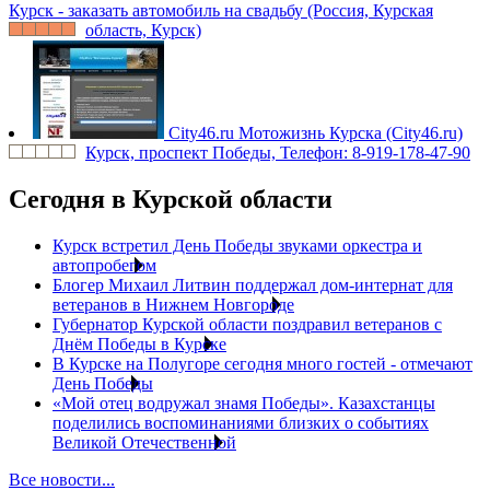
Курск - заказать автомобиль на свадьбу (Россия, Курская
область, Курск)
City46.ru
Мотожизнь Курска (City46.ru)
Курск, проспект Победы, Телефон: 8-919-178-47-90
Сегодня в Курской области
Курск встретил День Победы звуками оркестра и
автопробегом
Блогер Михаил Литвин поддержал дом-интернат для
ветеранов в Нижнем Новгороде
Губернатор Курской области поздравил ветеранов с
Днём Победы в Курске
В Курске на Полугоре сегодня много гостей - отмечают
День Победы
«Мой отец водружал знамя Победы». Казахстанцы
поделились воспоминаниями близких о событиях
Великой Отечественной
Все новости...