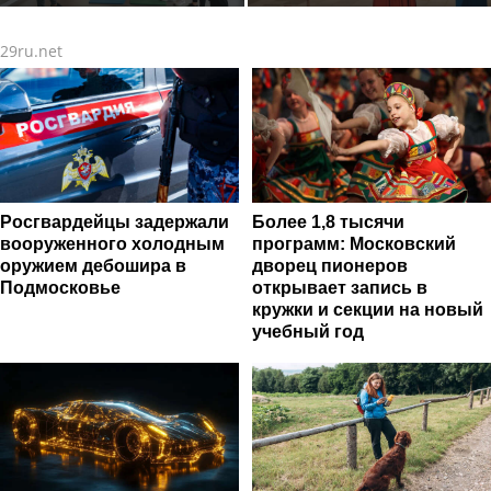
стартовали очные
уверенности в новом
программы подготовки
треке
29ru.net
фитнес-тренеров и
специалистов индустрии
здоровья
Росгвардейцы задержали
Более 1,8 тысячи
вооруженного холодным
программ: Московский
оружием дебошира в
дворец пионеров
Подмосковье
открывает запись в
кружки и секции на новый
учебный год