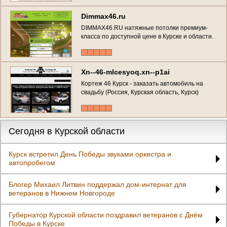
Dimmax46.ru
DIMMAX46.RU натяжные потолки премиум-
класса по доступной цене в Курске и области.
Лояльные цены на установку натяжных
потолков любой сложности! Лучшее
соотношение цены и качества. Акции! (Россия,
Курская область, Курск)
Xn--46-mlcesyoq.xn--p1ai
Кортеж 46 Курск - заказать автомобиль на
свадьбу (Россия, Курская область, Курск)
Сегодня в Курской области
Курск встретил День Победы звуками оркестра и
автопробегом
Блогер Михаил Литвин поддержал дом-интернат для
ветеранов в Нижнем Новгороде
Губернатор Курской области поздравил ветеранов с Днём
Победы в Курске