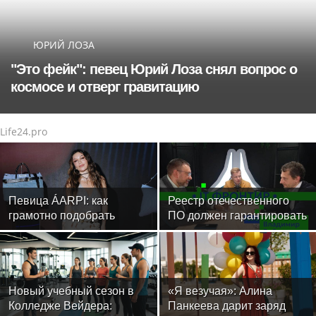
ЮРИЙ ЛОЗА
"Это фейк": певец Юрий Лоза снял вопрос о
космосе и отверг гравитацию
Life24.pro
Певица ÁARPI: как
Реестр отечественного
грамотно подобрать
ПО должен гарантировать
гардероб для
защиту
выступлений
Новый учебный сезон в
«Я везучая»: Алина
Колледже Вейдера:
Панкеева дарит заряд