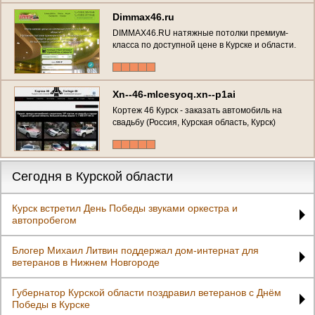
Dimmax46.ru
DIMMAX46.RU натяжные потолки премиум-
класса по доступной цене в Курске и области.
Лояльные цены на установку натяжных
потолков любой сложности! Лучшее
соотношение цены и качества. Акции! (Россия,
Курская область, Курск)
Xn--46-mlcesyoq.xn--p1ai
Кортеж 46 Курск - заказать автомобиль на
свадьбу (Россия, Курская область, Курск)
Сегодня в Курской области
Курск встретил День Победы звуками оркестра и
автопробегом
Блогер Михаил Литвин поддержал дом-интернат для
ветеранов в Нижнем Новгороде
Губернатор Курской области поздравил ветеранов с Днём
Победы в Курске