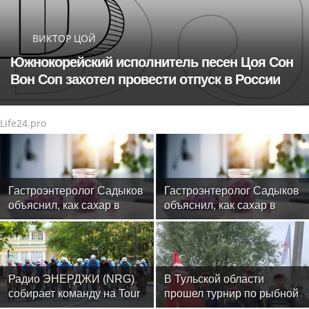
ВИКТОР ЦОЙ
Южнокорейский исполнитель песен Цоя Сон
Вон Соп захотел провести отпуск в России
Life24.pro
Гастроэнтеролог Садыков
Гастроэнтеролог Садыков
объяснил, как сахар в
объяснил, как сахар в
рационе ускоряет
рационе ускоряет
изнашивание тканей
изнашивание тканей
Радио ЭНЕРДЖИ (NRG)
В Тульской области
собирает команду на Tour
прошел турнир по рыбной
de Russie в Петербурге
ловле среди команд