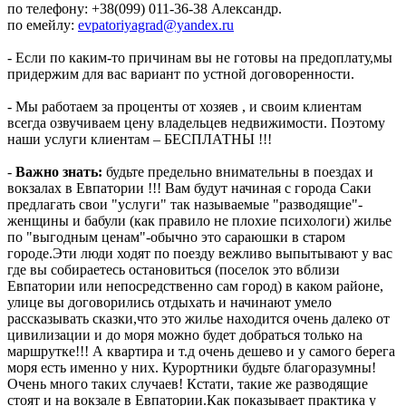
по телефону: +38(099) 011-36-38 Александр.
по емейлу:
evpatoriyagrad@yandex.ru
- Если по каким-то причинам вы не готовы на предоплату,мы
придержим для вас вариант по устной договоренности.
- Мы работаем за проценты от хозяев , и своим клиентам
всегда озвучиваем цену владельцев недвижимости. Поэтому
наши услуги клиентам – БЕСПЛАТНЫ !!!
-
Важно знать:
будьте предельно внимательны в поездах и
вокзалах в Евпатории !!! Вам будут начиная с города Саки
предлагать свои "услуги" так называемые "разводящие"-
женщины и бабули (как правило не плохие психологи) жилье
по "выгодным ценам"-обычно это сараюшки в старом
городе.Эти люди ходят по поезду вежливо выпытывают у вас
где вы собираетесь остановиться (поселок это вблизи
Евпатории или непосредственно сам город) в каком районе,
улице вы договорились отдыхать и начинают умело
рассказывать сказки,что это жилье находится очень далеко от
цивилизации и до моря можно будет добраться только на
маршрутке!!! А квартира и т.д очень дешево и у самого берега
моря есть именно у них. Курортники будьте благоразумны!
Очень много таких случаев! Кстати, такие же разводящие
стоят и на вокзале в Евпатории.Как показывает практика у