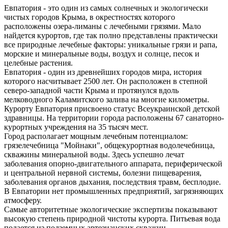
Евпатория - это один из самых солнечных и экологически
чистых городов Крыма, в окрестностях которого
расположены озера-лиманы с лечебными грязями. Мало
найдется курортов, где так полно представлены практически
все природные лечебные факторы: уникальные грязи и рапа,
морские и минеральные воды, воздух и солнце, песок и
целебные растения.
Евпатория - один из древнейших городов мира, история
которого насчитывает 2500 лет. Он расположен в степной
северо-западной части Крыма и протянулся вдоль
мелководного Каламитского залива на многие километры.
Курорту Евпатория присвоено статус Всеукраинской детской
здравницы. На территории города расположены 67 санаторно-
курортных учреждения на 35 тысяч мест.
Город располагает мощным лечебным потенциалом:
грязелечебница "Мойнаки", общекурортная водолечебница,
скважины минеральной воды. Здесь успешно лечат
заболевания опорно-двигательного аппарата, периферической
и центральной нервной системы, болезни пищеварения,
заболевания органов дыхания, последствия травм, бесплодие.
В Евпатории нет промышленных предприятий, загрязняющих
атмосферу.
Самые авторитетные экологические экспертизы показывают
высокую степень природной чистоты курорта. Питьевая вода
подается из подземных артезианских скважин,