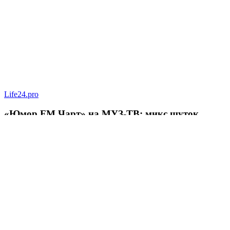
Life24.pro
«Юмор FM Чарт» на МУЗ‑ТВ: микс шуток,
песен и позитива
Певица SYUZANNA (Сюзанна Грамагина): как
перестать волноваться и начать говорить
спокойно
Гастроэнтеролог Садыков объяснил, как
амброзия может влиять на ЖКТ
Новый учебный сезон в Колледже Вейдера: