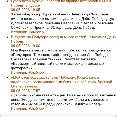
Губернатор Курской области поздравил ветеранов с Днём
Победы в Курске
09.05.2026 19:05
9 мая губернатор Курской области Александр Хинштейн
вместе со старшим сыном поздравили с Днём Победы двух
курских ветеранов: Михаила Петровича Жакова и Михаила
Семёновича Пронина. 81 год назад День Победы...
Источник:
Рамблер
В Курске на Полугоре сегодня много гостей - отмечают День
Победы
09.05.2026 19:00
Мэр Курска вместе с коллегами побывал на празднике на
«Полугоре». Там вовсю идёт празднование Дня Победы.
Выставлена военная техника. Работает выставка
«Бессмертный книжный полк» и экспозиция архивных
фотографий.
Источник:
Рамблер
«Мой отец водружал знамя Победы». Казахстанцы
поделились воспоминаниями близких о событиях Великой
Отечественной
09.05.2026 17:57
Для большинства казахстанцев 9 мая — не просто выходной
день. Это день памяти о пережитом, боли и мужестве, с
которыми их отцы и деды добились Великой Победы.
Источник:
Рамблер