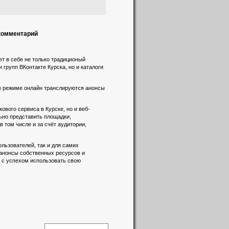
 комментарий
т в себе не только традиционый
 групп ВКонтакте Курска, но и каталоги
 в режиме онлайн транслируются анонсы
вого сервиса в Курске, но и веб-
льно представить площадки,
 том числе и за счёт аудитории,
льзователей, так и для самих
 анонсы собственных ресурсов и
а с успехом использовать свою