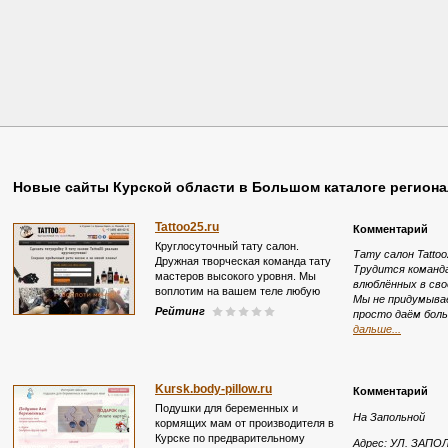
Новые сайты Курской области в Большом каталоге регион
Tattoo25.ru
Комментарий
Круглосуточный тату салон.
Тату салон Tatto
Дружная творческая команда тату
Трудится команд
мастеров высокого уровня. Мы
влюблённых в сво
воплотим на вашем теле любую
Мы не придумыва
идею по индивидуальному эскизу.
Рейтинг
просто даём бол
Нас рекомендуют друзьям, потому
дальше...
что сделать татуировку в салоне
Tattoo25 - это круто! (Россия,
Курская область, Курск)
Kursk.body-pillow.ru
Комментарий
Подушки для беременных и
На Запольной
кормящих мам от производителя в
Курске по предварительному
Адрес: УЛ. ЗАПОЛ