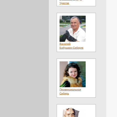
Чукотки
Василий
Бабушкин-Сибиряк
Провинциальная
Сибирь