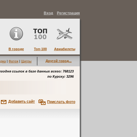
Вход
Регистрация
В городе
Топ-100
Авиабилеты
Другой город...
джа
|
Фатеж
|
Щигры
егодня ссылок в базе данных всего: 768123
по
Курску
: 3296
Добавить сайт
Прислать фото