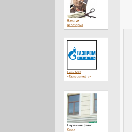
Балагур
белозерьЯ
Сеть АЗС
«Газпромнефть»
Случайное фото:
Курск