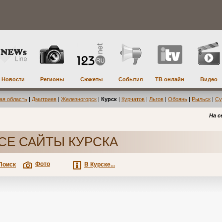
Новости
Регионы
Сюжеты
События
ТВ онлайн
Видео
ая область
|
Дмитриев
|
Железногорск
|
Курск
|
Курчатов
|
Льгов
|
Обоянь
|
Рыльск
|
Су
На с
СЕ САЙТЫ КУРСКА
Фото
Поиск
В Курске...