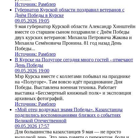
Источник:
Рамблер
Губернатор Курской области поздравил ветеранов с
Днём Победы в Курске
09.05.2026 19:05
9 мая губернатор Курской области Александр Хинштейн
вместе со старшим сыном поздравили с Днём Победы
двух курских ветеранов: Михаила Петровича Жакова и
Михаила Семёновича Пронина. 81 год назад День
Победы...
Источник:
Рамблер
В Курске на Полугоре сегодня много гостей - отмечают
День Победы
09.05.2026 19:00
Мэр Курска вместе с коллегами побывал на празднике
на «Полугоре». Там вовсю идёт празднование Дня
Победы. Выставлена военная техника. Работает
выставка «Бессмертный книжный полк» и экспозиция
архивных фотографий.
Источник:
Рамблер
«Мой отец водружал знамя Победы». Казахстанцы
поделились воспоминаниями близких о событиях
Великой Отечественной
09.05.2026 17:57
Для большинства казахстанцев 9 мая — не просто
выходной день. Это день памяти о пережитом, боли и