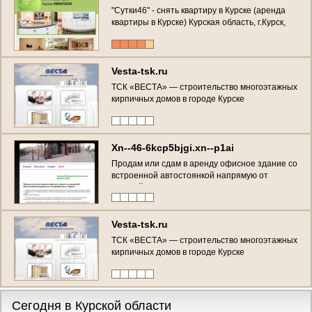
"Сутки46" - снять квартиру в Курске (аренда
квартиры в Курске) Курская область, г.Курск,
пр. Победы 34, тел. 89606735306
Vesta-tsk.ru
ТСК «ВЕСТА» — строительство многоэтажных
кирпичных домов в городе Курске
Xn--46-6kcp5bjgi.xn--p1ai
Продам или сдам в аренду офисное здание со
встроенной автостоянкой напрямую от
застройщика в г. Курске (Россия, Курская
область, Курск)
Vesta-tsk.ru
ТСК «ВЕСТА» — строительство многоэтажных
кирпичных домов в городе Курске
Сегодня в Курской области