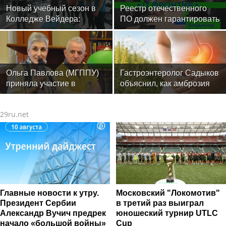
Новый учебный сезон в
Реестр отечественного
Колледже Вейдера:
ПО должен гарантировать
стартовали очные
защиту
программы подготовки
фитнес-тренеров и
специалистов индустрии
здоровья
Ольга Павлова (МГППУ)
Гастроэнтеролог Садыков
приняла участие в
объяснил, как амброзия
научном семинаре отдела
может влиять на ЖКТ
этнографии Кавказа в
29ru.net
Музее антропологии и
этнологии РАН
Главные новости к утру.
Московский "Локомотив"
Президент Сербии
в третий раз выиграл
Александр Вучич предрек
юношеский турнир UTLC
начало «большой войны»
Cup