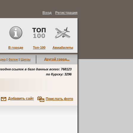
Вход
Регистрация
В городе
Топ-100
Авиабилеты
Другой город...
джа
|
Фатеж
|
Щигры
егодня ссылок в базе данных всего: 768123
по
Курску
: 3296
Добавить сайт
Прислать фото