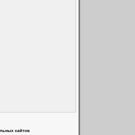
ки
(3)
)
альных сайтов