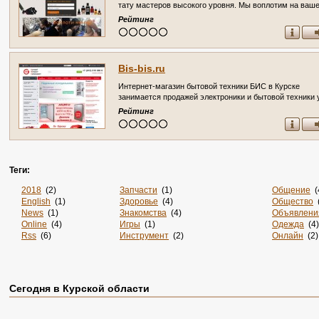
тату мастеров высокого уровня. Мы воплотим на ваш
теле любую идею по индивидуальному эскизу. Нас
Рейтинг
рекомендуют друзьям, потому что сделать татуировку
салоне Tattoo25 - это круто! (Россия, Курская область,
Курск)
Bis-bis.ru
Интернет-магазин бытовой техники БИС в Курске
занимается продажей электроники и бытовой техники 
более 15 лет. (Россия, Курская область, Курск)
Рейтинг
Теги:
2018
(2)
Запчасти
(1)
Общение
(
English
(1)
Здоровье
(4)
Общество
(
News
(1)
Знакомства
(4)
Объявлени
Online
(4)
Игры
(1)
Одежда
(4)
Rss
(6)
Инструмент
(2)
Онлайн
(2)
Sportsweek.org
(1)
Интернет
(3141)
Отдых
(3)
Zabivaka
(1)
Интернет-Магазины
(15)
Официаль
Авиа
(3)
Информация
(37)
Охота
(1)
Авиабилеты
(1)
Информация. Развлечения
(1)
Пицца
(1)
Сегодня в Курской области
Авто
(7)
История
(3)
По Заявке
(
Аксессуары
(2)
Канализация
(1)
Подарки
(1
Акции
(2)
Карта
(1)
Поиск
(1)