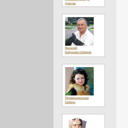
Чукотки
Василий
Бабушкин-Сибиряк
Провинциальная
Сибирь