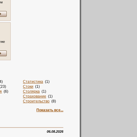
ем
 в
уже
4)
Статистика
(1)
23)
Стоки
(1)
я
(6)
Столярка
(1)
Страхование
(1)
Строительство
(8)
Суши
(1)
Показать все...
но
(1)
Такси
(2)
Талисман
(2)
Тв
(2)
4)
Творчество
(1)
)
Телевидение
(1)
06.08.2026
Техника
(1)