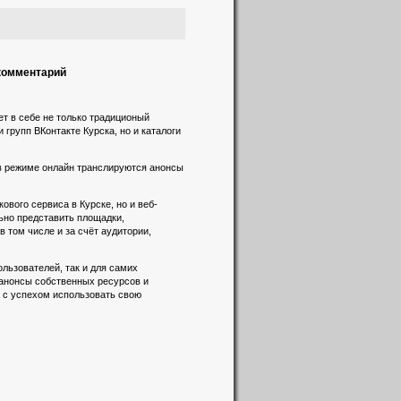
 комментарий
т в себе не только традиционый
 групп ВКонтакте Курска, но и каталоги
 в режиме онлайн транслируются анонсы
вого сервиса в Курске, но и веб-
льно представить площадки,
 том числе и за счёт аудитории,
льзователей, так и для самих
 анонсы собственных ресурсов и
а с успехом использовать свою