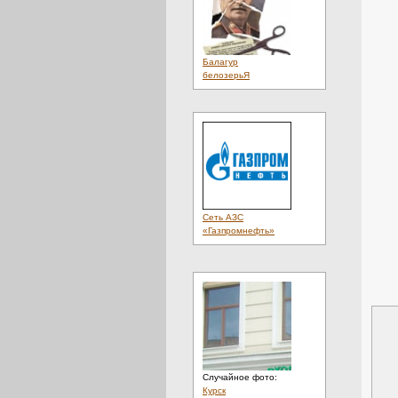
Балагур
белозерьЯ
Сеть АЗС
«Газпромнефть»
Случайное фото:
Курск