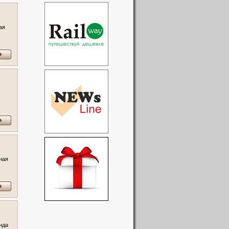
ая
ная
нда