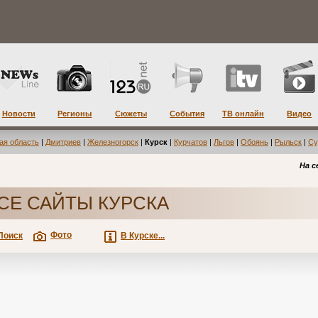
Новости
Регионы
Сюжеты
События
ТВ онлайн
Видео
ая область
|
Дмитриев
|
Железногорск
|
Курск
|
Курчатов
|
Льгов
|
Обоянь
|
Рыльск
|
Су
На с
СЕ САЙТЫ КУРСКА
Фото
Поиск
В Курске...