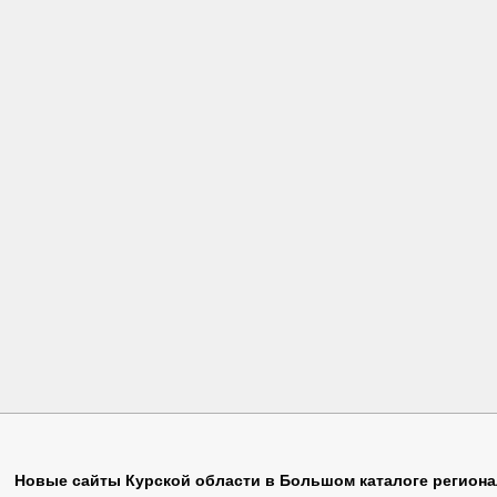
Жд
(1)
Оборудование
(2)
Справочни
Животные
(1)
Образование
(4)
Спутник
(1
Забивака
(2)
Обувь
(3)
Ставки
(1)
Новые сайты Курской области в Большом каталоге регион