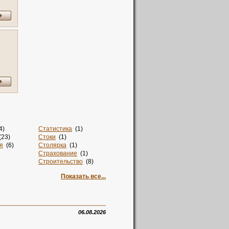
4)
Статистика
(1)
23)
Стоки
(1)
я
(6)
Столярка
(1)
Страхование
(1)
Строительство
(8)
Суши
(1)
Показать все...
но
(1)
Такси
(2)
Талисман
(2)
Тв
(2)
4)
Творчество
(1)
)
Телевидение
(1)
06.08.2026
Техника
(1)
)
Товары
(6)