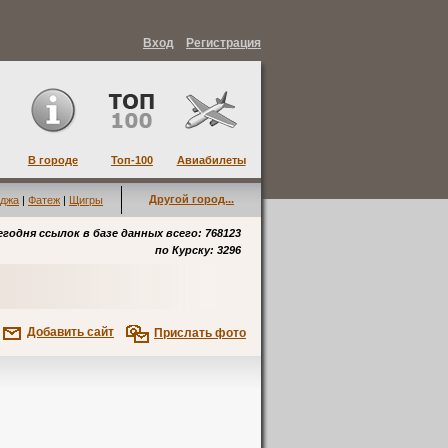
Вход
Регистрация
В городе
Топ-100
Авиабилеты
Другой город...
джа
|
Фатеж
|
Щигры
егодня ссылок в базе данных всего: 768123
по
Курску
: 3296
Добавить сайт
Прислать фото