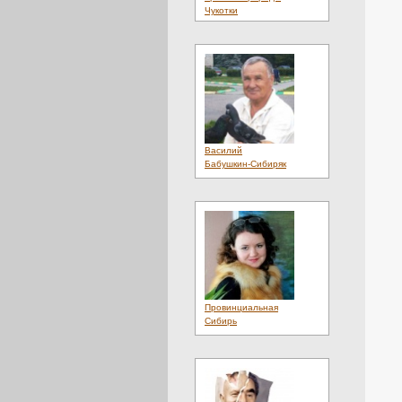
Чукотки
Василий
Бабушкин-Сибиряк
Провинциальная
Сибирь