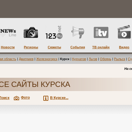
Новости
Регионы
Сюжеты
События
ТВ онлайн
Видео
ая область
|
Дмитриев
|
Железногорск
|
Курск
|
Курчатов
|
Льгов
|
Обоянь
|
Рыльск
|
Су
На с
СЕ САЙТЫ КУРСКА
Фото
Поиск
В Курске...