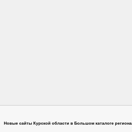
Животные
(1)
Образование
(4)
Спутник
(1
Забивака
(2)
Обувь
(3)
Ставки
(1)
Новые сайты Курской области в Большом каталоге регион