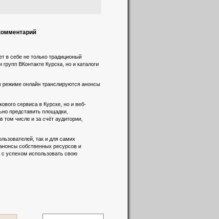
 комментарий
т в себе не только традиционый
 групп ВКонтакте Курска, но и каталоги
 в режиме онлайн транслируются анонсы
вого сервиса в Курске, но и веб-
льно представить площадки,
 том числе и за счёт аудитории,
льзователей, так и для самих
 анонсы собственных ресурсов и
а с успехом использовать свою