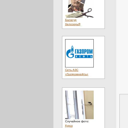
Балагур
белозерьЯ
Сеть АЗС
«Газпромнефть»
Случайное фото:
Курск