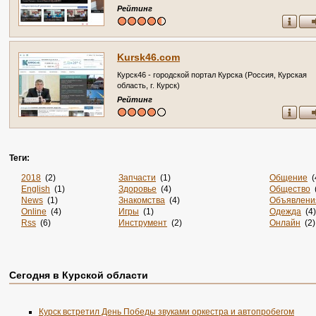
Рейтинг
Kursk46.com
Курск46 - городской портал Курска (Россия, Курская
область, г. Курск)
Рейтинг
Теги:
2018
(2)
Запчасти
(1)
Общение
(
English
(1)
Здоровье
(4)
Общество
(
News
(1)
Знакомства
(4)
Объявлени
Online
(4)
Игры
(1)
Одежда
(4)
Rss
(6)
Инструмент
(2)
Онлайн
(2)
Sportsweek.org
(1)
Интернет
(3141)
Отдых
(3)
Zabivaka
(1)
Интернет-Магазины
(15)
Официаль
Авиа
(3)
Информация
(37)
Охота
(1)
Авиабилеты
(1)
Информация. Развлечения
(1)
Пицца
(1)
Сегодня в Курской области
Авто
(7)
История
(3)
По Заявке
(
Аксессуары
(2)
Канализация
(1)
Подарки
(1
Акции
(2)
Карта
(1)
Поиск
(1)
Курск встретил День Победы звуками оркестра и автопробегом
Анкеты
(1)
Карты
(1)
Порталы
(7