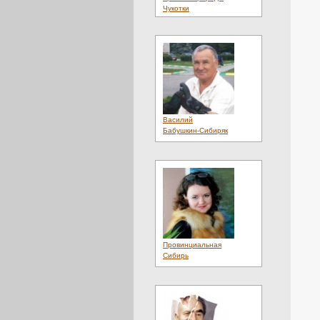
Чукотки
Василий
Бабушкин-Сибиряк
Провинциальная
Сибирь