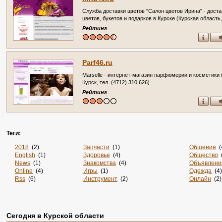
Служба доставки цветов "Салон цветов Ирина" - доста
цветов, букетов и подарков в Курске (Курская область, 
Курск, ул. Сумская д. 3а. Телефон: +7(4712)74-50-73)
Рейтинг
Parf46.ru
Marselle - интернет-магазин парфюмерии и косметики (
Курск, тел. (4712) 310 626)
Рейтинг
Теги:
2018
(2)
Запчасти
(1)
Общение
(
English
(1)
Здоровье
(4)
Общество
(
News
(1)
Знакомства
(4)
Объявлени
Online
(4)
Игры
(1)
Одежда
(4)
Rss
(6)
Инструмент
(2)
Онлайн
(2)
Sportsweek.org
(1)
Интернет
(3141)
Отдых
(3)
Zabivaka
(1)
Интернет-Магазины
(15)
Официаль
Авиа
(3)
Информация
(37)
Охота
(1)
Авиабилеты
(1)
Информация. Развлечения
(1)
Пицца
(1)
Сегодня в Курской области
Авто
(7)
История
(3)
По Заявке
(