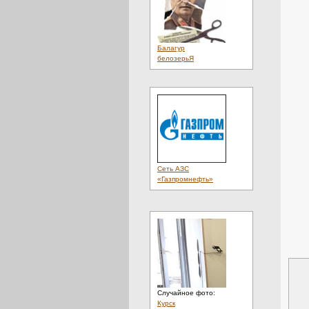
Балагур
белозерьЯ
Сеть АЗС
«Газпромнефть»
Случайное фото:
Курск