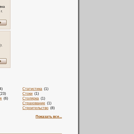
вка
г.
г.
4)
Статистика
(1)
23)
Стоки
(1)
я
(6)
Столярка
(1)
Страхование
(1)
Строительство
(8)
Суши
(1)
Показать все...
но
(1)
Такси
(2)
Талисман
(2)
Тв
(2)
4)
Творчество
(1)