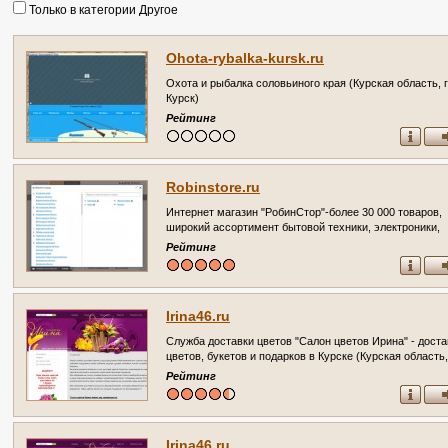
Только в категории Другое
Ohota-rybalka-kursk.ru
Охота и рыбалка соловьиного края (Курская область, г
Курск)
Рейтинг
Robinstore.ru
Интернет магазин "РобинСтор"-более 30 000 товаров,
широкий ассортимент бытовой техники, электроники,
товаров для дома, авто аксессуаров, строительный
Рейтинг
инструмент, товары для детей, мебель, товары для сп
и отдыха. (Россия, Курская область, Курск)
Irina46.ru
Служба доставки цветов "Салон цветов Ирина" - доста
цветов, букетов и подарков в Курске (Курская область, 
Курск, ул. Сумская д. 3а. Телефон: +7(4712)74-50-73)
Рейтинг
Irina46.ru