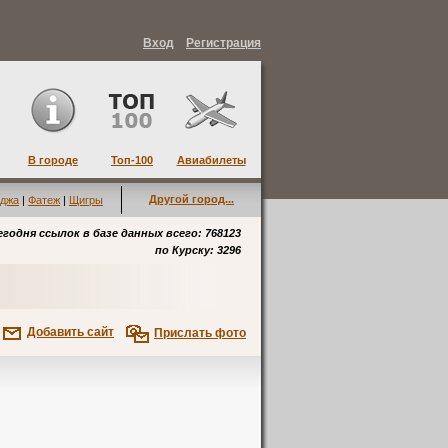
Вход
Регистрация
В городе
Топ-100
Авиабилеты
Другой город...
джа
|
Фатеж
|
Щигры
егодня ссылок в базе данных всего: 768123
по
Курску
: 3296
Добавить сайт
Прислать фото