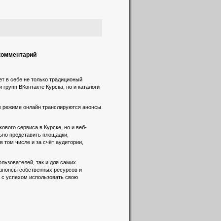
 комментарий
т в себе не только традиционый
 групп ВКонтакте Курска, но и каталоги
 в режиме онлайн транслируются анонсы
вого сервиса в Курске, но и веб-
льно представить площадки,
 том числе и за счёт аудитории,
льзователей, так и для самих
 анонсы собственных ресурсов и
а с успехом использовать свою