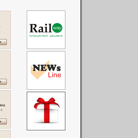
.
орта
вка
г.