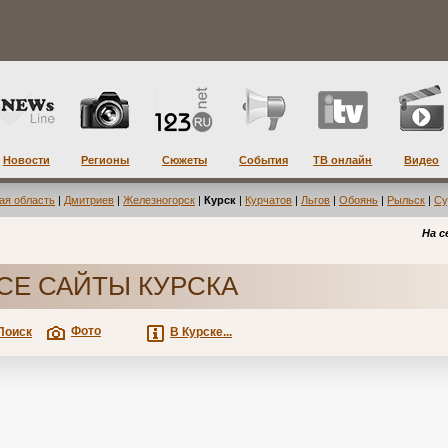
Новости
Регионы
Сюжеты
События
ТВ онлайн
Видео
ая область
|
Дмитриев
|
Железногорск
|
Курск
|
Курчатов
|
Льгов
|
Обоянь
|
Рыльск
|
Су
На с
СЕ САЙТЫ КУРСКА
Фото
Поиск
В Курске...