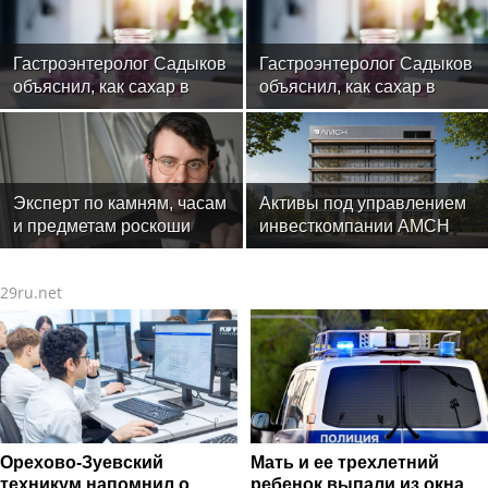
Гастроэнтеролог Садыков
Гастроэнтеролог Садыков
объяснил, как сахар в
объяснил, как сахар в
рационе ускоряет
рационе ускоряет
изнашивание тканей
изнашивание тканей
Эксперт по камням, часам
Активы под управлением
и предметам роскоши
инвесткомпании AMCH
Менди Лифшиц: какие
превысили $50 млн
украшения не любят
29ru.net
солнца моря и бассейн
Орехово-Зуевский
Мать и ее трехлетний
техникум напомнил о
ребенок выпали из окна