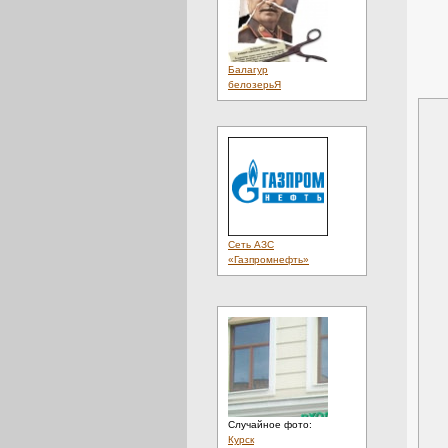
Балагур
белозерьЯ
Сеть АЗС
«Газпромнефть»
Случайное фото:
Курск