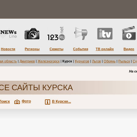
Новости
Регионы
Сюжеты
События
ТВ онлайн
Видео
ая область
|
Дмитриев
|
Железногорск
|
Курск
|
Курчатов
|
Льгов
|
Обоянь
|
Рыльск
|
Су
На с
СЕ САЙТЫ КУРСКА
Фото
Поиск
В Курске...