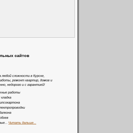
альных сайтов
 любой сложности в Курске,
аботы, ремонт квартир, домов и
нно, недорого и с гарантией!
жные работы
 кладка
ипсокартона
лектропроводки
балкона
обоев
ые...
Читать дальше...