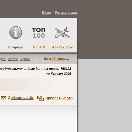
Вход
Регистрация
В городе
Топ-100
Авиабилеты
Другой город...
джа
|
Фатеж
|
Щигры
егодня ссылок в базе данных всего: 768123
по
Курску
: 3296
Добавить сайт
Прислать фото