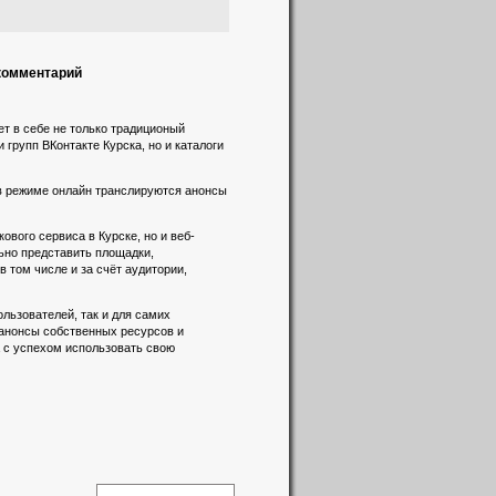
 комментарий
т в себе не только традиционый
 групп ВКонтакте Курска, но и каталоги
 в режиме онлайн транслируются анонсы
вого сервиса в Курске, но и веб-
льно представить площадки,
 том числе и за счёт аудитории,
льзователей, так и для самих
 анонсы собственных ресурсов и
а с успехом использовать свою