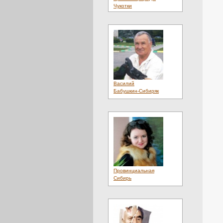
Чукотки
Василий
Бабушкин-Сибиряк
Провинциальная
Сибирь