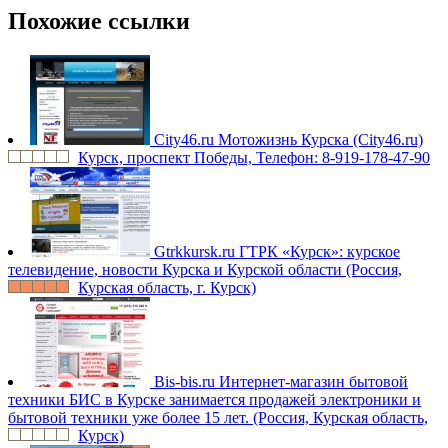
Похожие ссылки
City46.ru
Мотожизнь Курска (City46.ru)
Курск, проспект Победы, Телефон: 8-919-178-47-90
Gtrkkursk.ru
ГТРК «Курск»: курское
телевидение, новости Курска и Курской области (Россия,
Курская область, г. Курск)
Bis-bis.ru
Интернет-магазин бытовой
техники БИС в Курске занимается продажей электроники и
бытовой техники уже более 15 лет. (Россия, Курская область,
Курск)