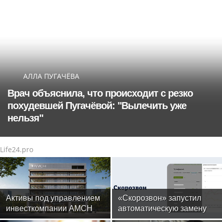
АЛЛА ПУГАЧЁВА
Врач объяснила, что происходит с резко
похудевшей Пугачёвой: "Вылечить уже
нельзя"
Life24.pro
Активы под управлением
«Скорозвон» запустил
инвесткомпании AMCH
автоматическую замену
превысили $50 млн
номеров при снижении