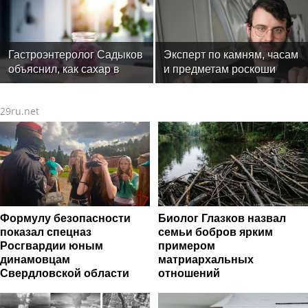
контактности
Гастроэнтеролог Садыков
Эксперт по камням, часам
объяснил, как сахар в
и предметам роскоши
рационе ускоряет
Менди Лифшиц: какие
изнашивание тканей
украшения не любят
29ru.net
солнца моря и бассейн
Формулу безопасности
Биолог Глазков назвал
показал спецназ
семьи бобров ярким
Росгвардии юным
примером
динамовцам
матриархальных
Свердловской области
отношений