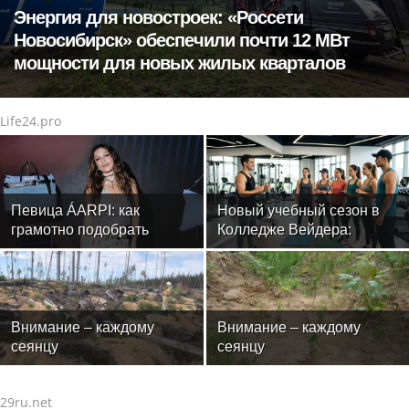
Энергия для новостроек: «Россети
Новосибирск» обеспечили почти 12 МВт
мощности для новых жилых кварталов
Life24.pro
Певица ÁARPI: как
Новый учебный сезон в
грамотно подобрать
Колледже Вейдера:
гардероб для
стартовали очные
выступлений
программы подготовки
фитнес-тренеров и
специалистов индустрии
здоровья
Внимание – каждому
Внимание – каждому
сеянцу
сеянцу
29ru.net