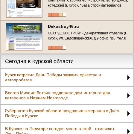
Компании "Стройка 46" - строительство домов,
котеджей (г. Курск, *База стройматериалов
"Юбилейная", магазин стройматериалов
"Квадратный Метр", тел. +7 (951) 088-44-36)
Dekostroy46.ru
ООО "ДЕКОСТРОЙ" - декоративная отделка (г.
Курск, ул. Ендовищенская, д.9 офис №6, тел.8
(4712) 51-08-45) представитель шведского
концерна "TERRACO"(декоративная отделка
помещений квартир, офисов, домов)
Сегодня в Курской области
Курск встретил День Победы звуками оркестра и
автопробегом
Блогер Михаил Литвин поддержал дом-интернат для
ветеранов в Нижнем Новгороде
Губернатор Курской области поздравил ветеранов с Днём
Победы в Курске
В Курске на Полугоре сегодня много гостей - отмечают
День Победы