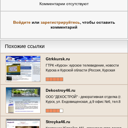
Комментарии отсутствуют
Войдите
или
зарегистрируйтесь
, чтобы оставить
комментарий
Похожие ссылки
Gtrkkursk.ru
ГТРК «Курск»: курское телевидение, новости
Курска и Курской области (Россия, Курская
область, г. Курск)
Dekostroy46.ru
ООО "ДЕКОСТРОЙ" - декоративная отделка (г.
Курск, ул. Ендовищенская, д.9 офис №6, тел.8
(4712) 51-08-45) представитель шведского
концерна "TERRACO"(декоративная отделка
помещений квартир, офисов, домов)
Stroyka46.ru