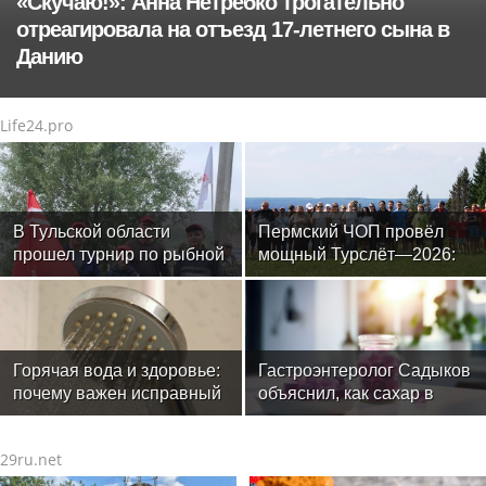
«Скучаю!»: Анна Нетребко трогательно
отреагировала на отъезд 17-летнего сына в
Данию
Life24.pro
В Тульской области
Пермский ЧОП провёл
прошел турнир по рыбной
мощный Турслёт—2026:
ловле среди команд
фото, результаты и
железнодорожников
впечатления от
мероприятия
Горячая вода и здоровье:
Гастроэнтеролог Садыков
почему важен исправный
объяснил, как сахар в
водонагреватель
рационе ускоряет
изнашивание тканей
29ru.net