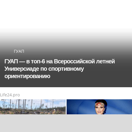
ГУАП
ГУАП — в топ‑6 на Всероссийской летней
Универсиаде по спортивному
ориентированию
Life24.pro
Внимание – каждому
Певица SYUZANNA
сеянцу
(Сюзанна Грамагина): как