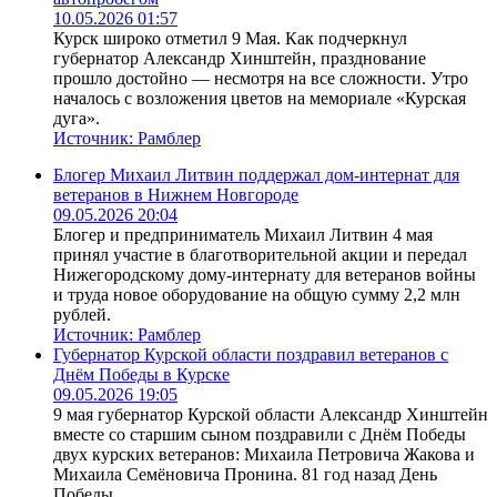
10.05.2026 01:57
Курск широко отметил 9 Мая. Как подчеркнул
губернатор Александр Хинштейн, празднование
прошло достойно — несмотря на все сложности. Утро
началось с возложения цветов на мемориале «Курская
дуга».
Источник:
Рамблер
Блогер Михаил Литвин поддержал дом-интернат для
ветеранов в Нижнем Новгороде
09.05.2026 20:04
Блогер и предприниматель Михаил Литвин 4 мая
принял участие в благотворительной акции и передал
Нижегородскому дому-интернату для ветеранов войны
и труда новое оборудование на общую сумму 2,2 млн
рублей.
Источник:
Рамблер
Губернатор Курской области поздравил ветеранов с
Днём Победы в Курске
09.05.2026 19:05
9 мая губернатор Курской области Александр Хинштейн
вместе со старшим сыном поздравили с Днём Победы
двух курских ветеранов: Михаила Петровича Жакова и
Михаила Семёновича Пронина. 81 год назад День
Победы...