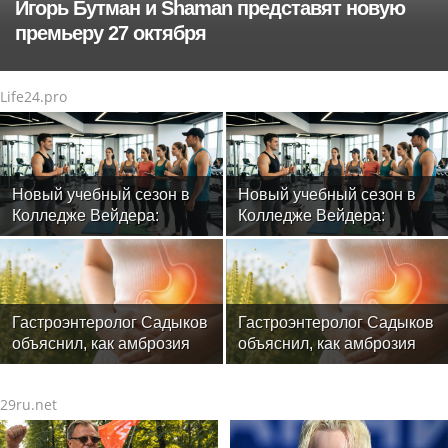
Игорь Бутман и Shaman представят новую
премьеру 27 октября
Life24.pro
Новый учебный сезон в
Новый учебный сезон в
Колледже Вейдера:
Колледже Вейдера:
стартовали очные
стартовали очные
программы подготовки
программы подготовки
фитнес-тренеров и
фитнес-тренеров и
специалистов индустрии
специалистов индустрии
здоровья
здоровья
Гастроэнтеролог Садыков
Гастроэнтеролог Садыков
объяснил, как амброзия
объяснил, как амброзия
может влиять на ЖКТ
может влиять на ЖКТ
29ru.net